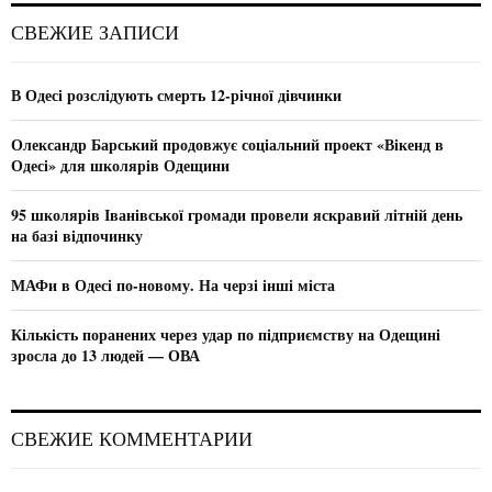
г
c
E
СВЕЖИЕ ЗАПИСИ
h
а
f
A
ц
o
В Одесі розслідують смерть 12-річної дівчинки
r
R
и
:
Олександр Барський продовжує соціальний проект «Вікенд в
C
я
Одесі» для школярів Одещини
H
п
95 школярів Іванівської громади провели яскравий літній день
на базі відпочинку
о
з
МАФи в Одесі по-новому. На черзі інші міста
а
Кількість поранених через удар по підприємству на Одещині
зросла до 13 людей — ОВА
п
и
СВЕЖИЕ КОММЕНТАРИИ
с
я