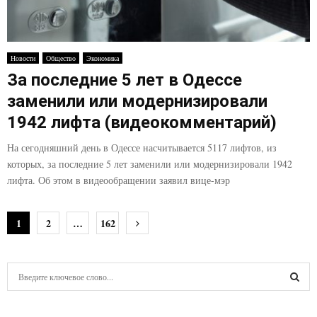
Новости
Общество
Экономика
За последние 5 лет в Одессе
заменили или модернизировали
1942 лифта (видеокомментарий)
На сегодняшний день в Одессе насчитывается 5117 лифтов, из
которых, за последние 5 лет заменили или модернизировали 1942
лифта. Об этом в видеообращении заявил вице-мэр
Н
1
2
…
162
а
в
S
e
и
a
S
r