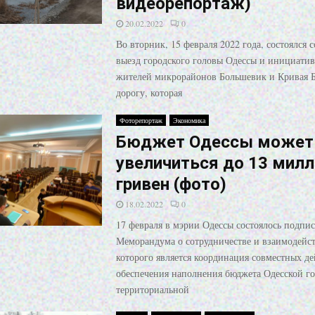
видеорепортаж)
20.02.2022
0
Во вторник, 15 февраля 2022 года, состоялся 
выезд городского головы Одессы и инициати
жителей микрорайонов Большевик и Кривая Б
дорогу, которая
Фоторепортаж
Экономика
Бюджет Одессы может
увеличиться до 13 мил
гривен (фото)
18.02.2022
0
17 февраля в мэрии Одессы состоялось подпи
Меморандума о сотрудничестве и взаимодейс
которого является координация совместных де
обеспечения наполнения бюджета Одесской г
территориальной