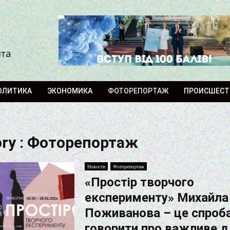
ита
ОЛИТИКА
ЭКОНОМИКА
ФОТОРЕПОРТАЖ
ПРОИСШЕСТ
ory : Фоторепортаж
Новости
Фоторепортаж
«Простір творчого
експерименту» Михайла
Поживанова – це спроб
говорити про важливе д