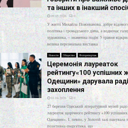
та інших в інакший спосі
09.05.2026
0
У житті Михайла Поживанова, добре відомог
політика і громадського діяча, а водночас гале
художника, – знаменна подія: 5 травня відкри
велика персональна виставка
Новости
Общество
Фоторепортаж
Церемонія лауреаток
рейтингу«100 успішних 
Одещини» дарувала раді
захоплення
01.04.2026
0
27 березня Одеський літературний музей рад
лауреаток щорічного рейтингу «100 успішних
Одещини». І, певно, у Золотій залі панувала 
позитивна енергетика, що