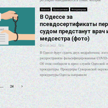
Новости
Происшествия
Фоторепортаж
В Одессе за
псевдосертификаты пе
судом предстанут врач 
медсестра (фото)
31.01.2022
0
В Одессе будут судить двух медработниц: изг
распространяли фальсифицированные COVID-
Об этом сообщили в пресс-службе Одесской о
прокуратуры. Прокуроры Суворовской окруж
прокуратуры Одессы направили
…
24