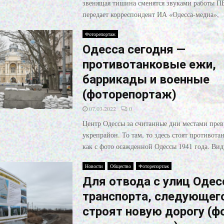
звенящая тишина сменятся звуками работы П
передает корреспондент ИА «Одесса-медиа»,
Фоторепортаж
Одесса сегодня —
противотанковые ежи,
баррикады и военные
(фоторепортаж)
07.03.2022
0
Центр Одессы за считанные дни местами прев
укрепрайон. То там, то здесь стоят противот
как с фото осажденной Одессы 1941 года. Ви
Новости
Общество
Фоторепортаж
Для отвода с улиц Оде
транспорта, следующего
строят новую дорогу (ф