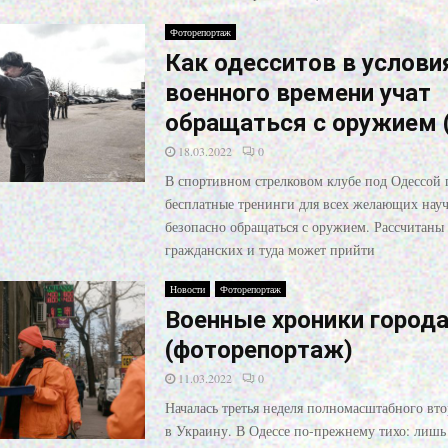
Фоторепортаж
Как одесситов в услови
военного времени учат
обращаться с оружием 
18.03.2022
0
В спортивном стрелковом клубе под Одессой 
бесплатные тренинги для всех желающих науч
безопасно обращаться с оружием. Рассчитаны
гражданских и туда может прийти
Новости
Фоторепортаж
Военные хроники города
(фоторепортаж)
11.03.2022
0
Началась третья неделя полномасштабного вт
в Украину. В Одессе по-прежнему тихо: лишь