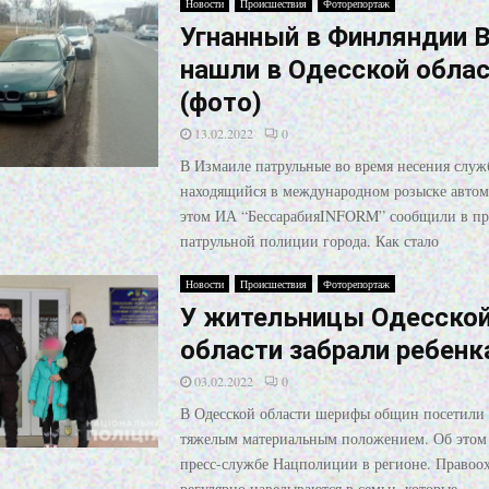
Новости
Происшествия
Фоторепортаж
Угнанный в Финляндии
нашли в Одесской обла
(фото)
13.02.2022
0
В Измаиле патрульные во время несения слу
находящийся в международном розыске автом
этом ИА “БессарабияINFORM” сообщили в пр
патрульной полиции города. Как стало
Новости
Происшествия
Фоторепортаж
У жительницы Одесско
области забрали ребенк
03.02.2022
0
В Одесской области шерифы общин посетили 
тяжелым материальным положением. Об этом
пресс-службе Нацполиции в регионе. Правоо
регулярно наведываются в семьи, которые