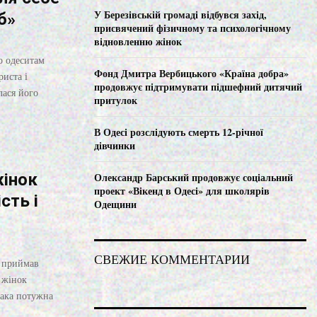
C
У Березівській громаді відбувся захід,
б»
присвячений фізичному та психологічному
H
відновленню жінок
о одеситам
Фонд Дмитра Вербицького «Країна добра»
риста і
продовжує підтримувати підшефний дитячий
лася його
притулок
В Одесі розслідують смерть 12-річної
дівчинки
жінок
Олександр Барський продовжує соціальний
проект «Вікенд в Одесі» для школярів
сть і
Одещини
СВЕЖИЕ КОММЕНТАРИИ
о приймав
 жінок
така потужна