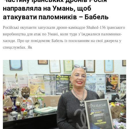
направляла на Умань, щоб
атакувати паломників – Бабель
Російські окупанти запускали дрони-камікадзе Shahed-136 іранського
виробництва для атак по Умані, коли туди з’їжджалися паломники-
хасиди. Про це повідомляє Бабель із посиланням на свої джерела у
спецслужбах. Як