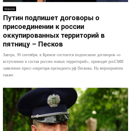
E
Новости
Путин подпишет договоры о
N
присоединении к россии
U
оккупированных территорий в
пятницу – Песков
Завтра, 30 сентября, в Кремле состоится подписание договоров «о
вступлении в состав россии новых территорий», приводят росСМИ
заявление пресс-секретаря президента рф Пескова. На мероприятии
также