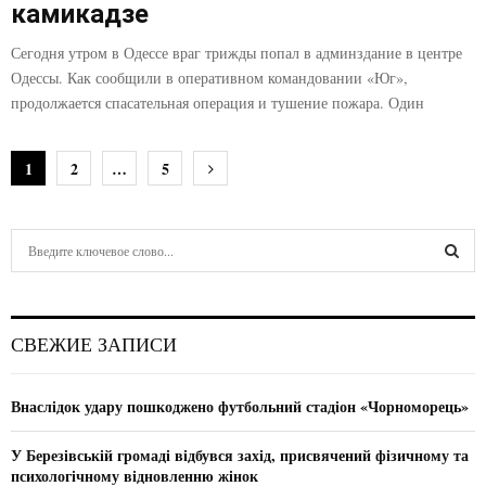
камикадзе
Сегодня утром в Одессе враг трижды попал в админздание в центре
Одессы. Как сообщили в оперативном командовании «Юг»,
продолжается спасательная операция и тушение пожара. Один
Н
1
2
…
5
а
в
S
e
и
a
S
r
г
c
E
СВЕЖИЕ ЗАПИСИ
h
а
f
A
ц
o
Внаслідок удару пошкоджено футбольний стадіон «Чорноморець»
r
R
и
:
У Березівській громаді відбувся захід, присвячений фізичному та
C
я
психологічному відновленню жінок