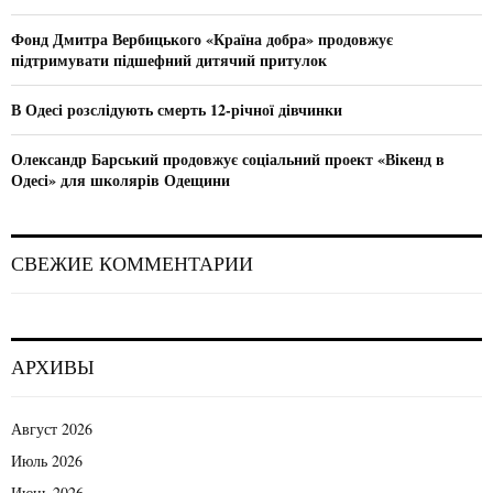
H
п
Фонд Дмитра Вербицького «Країна добра» продовжує
підтримувати підшефний дитячий притулок
о
з
В Одесі розслідують смерть 12-річної дівчинки
а
Олександр Барський продовжує соціальний проект «Вікенд в
Одесі» для школярів Одещини
п
и
СВЕЖИЕ КОММЕНТАРИИ
с
я
м
АРХИВЫ
Август 2026
Июль 2026
Июнь 2026