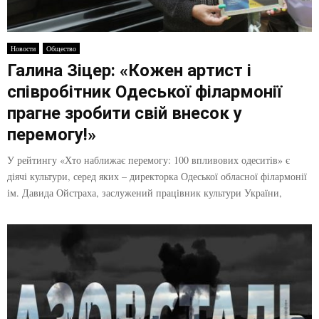
Новости
Общество
Галина Зіцер: «Кожен артист і
співробітник Одеської філармонії
прагне зробити свій внесок у
перемогу!»
У рейтингу «Хто наближає перемогу: 100 впливових одеситів» є
діячі культури, серед яких – директорка Одеської обласної філармонії
ім. Давида Ойстраха, заслужений працівник культури України,