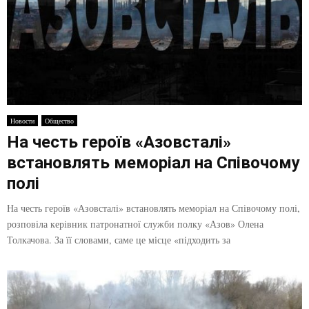
Новости
Общество
На честь героїв «Азовсталі»
встановлять меморіал на Співочому
полі
На честь героїв «Азовсталі» встановлять меморіал на Співочому полі,
розповіла керівник патронатної служби полку «Азов» Олена
Толкачова. За її словами, саме це місце «підходить за