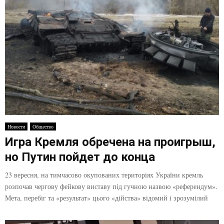
Новости
Общество
Игра Кремля обречена на проигрыш,
но Путин пойдет до конца
23 вересня, на тимчасово окупованих територіях України кремль
розпочав чергову фейкову виставу під гучною назвою «референдум».
Мета, перебіг та «результат» цього «дійства» відомий і зрозумілий