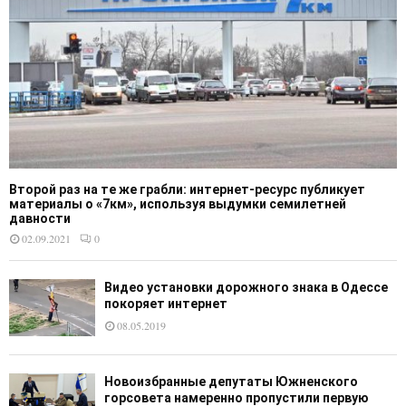
Второй раз на те же грабли: интернет-ресурс публикует
материалы о «7км», используя выдумки семилетней
давности
02.09.2021
0
Видео установки дорожного знака в Одессе
покоряет интернет
08.05.2019
Новоизбранные депутаты Южненского
горсовета намеренно пропустили первую