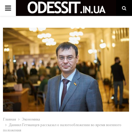
P
R
I
M
A
R
Y
M
Главная
Экономика
Даниил Гетманцев рассказал о налогообложении во время военного
положения