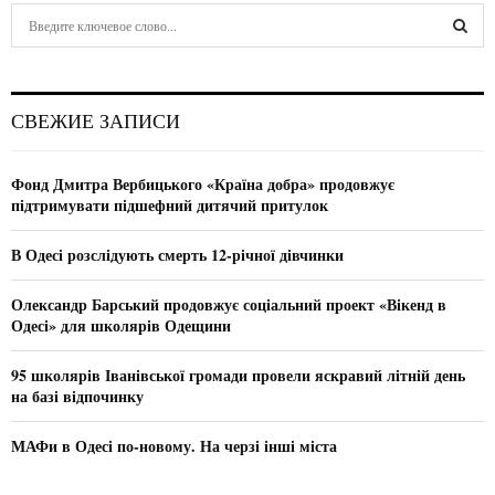
S
e
a
S
r
c
E
СВЕЖИЕ ЗАПИСИ
h
f
A
o
Фонд Дмитра Вербицького «Країна добра» продовжує
r
R
підтримувати підшефний дитячий притулок
:
C
В Одесі розслідують смерть 12-річної дівчинки
H
Олександр Барський продовжує соціальний проект «Вікенд в
Одесі» для школярів Одещини
95 школярів Іванівської громади провели яскравий літній день
на базі відпочинку
МАФи в Одесі по-новому. На черзі інші міста