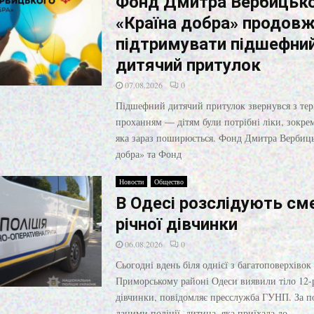
Фонд Дмитра Вербицьк
«Країна добра» продов
підтримувати підшефни
дитячий притулок
07.08.2026
0
Підшефний дитячий притулок звернувся з те
проханням — дітям були потрібні ліки, зокрема
яка зараз поширюється. Фонд Дмитра Вербиць
добра» та Фонд
Новости
Общество
В Одесі розслідують см
річної дівчинки
06.08.2026
0
Сьогодні вдень біля однієї з багатоповерхівок
Приморському районі Одеси виявили тіло 12-
дівчинки, повідомляє пресслужба ГУНП. За п
даними поліції, дитина, яка приїхала до