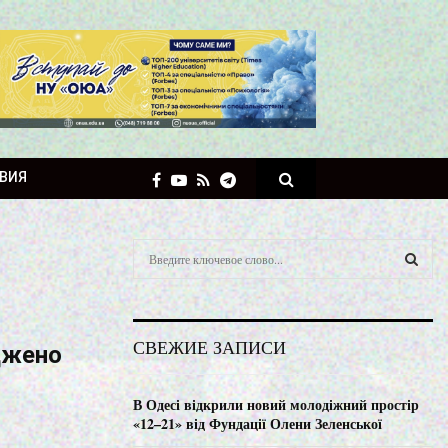
ВИЯ
S
e
a
S
r
c
E
СВЕЖИЕ ЗАПИСИ
джено
h
f
A
o
В Одесі відкрили новий молодіжний простір
r
R
«12–21» від Фундації Олени Зеленської
: