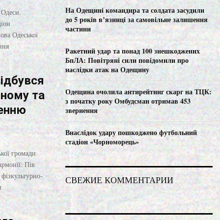
C
На Одещині командира та солдата засудили
 Одеси.
до 5 років в’язниці за самовільне залишення
діон
H
частини
ова Одеської
ння
Ракетний удар та понад 100 знешкоджених
БпЛА: Повітряні сили повідомили про
наслідки атак на Одещину
відбувся
Одещина очолила антирейтинг скарг на ТЦК:
чному та
з початку року Омбудсман отримав 453
ленню
звернення
Внаслідок удару пошкоджено футбольний
стадіон «Чорноморець»
ької громади
рмонії: Пів
 фізкультурно-
СВЕЖИЕ КОММЕНТАРИИ
и