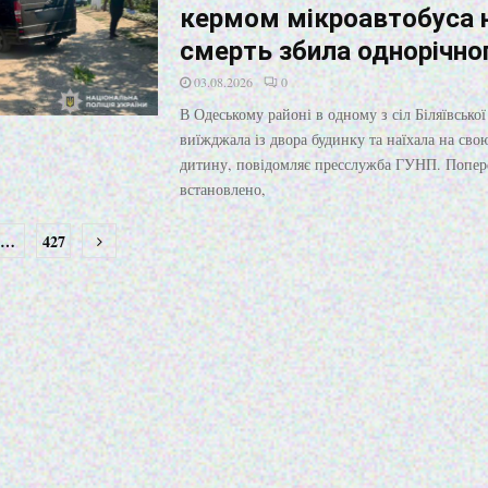
кермом мікроавтобуса 
смерть збила однорічно
03.08.2026
0
В Одеському районі в одному з сіл Біляївсько
виїжджала із двора будинку та наїхала на сво
дитину, повідомляє пресслужба ГУНП. Попер
встановлено,
…
427