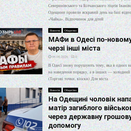
Северинівського та Білчанського ліцеїв Іванів
Одещини провели яскравий день на базі відп
«Чайка». Відпочинок для дітей
Новости
Общество
МАФи в Одесі по-новому
черзі інші міста
06.08.2026
0
В Одесі знову порушують тему, яка в одних в
на наведення порядку, а в інших — холодний
(Торгові точки, кіоски) Для міста
Новости
Общество
На Одещині чоловік нап
матір загиблого військо
через державну грошов
допомогу