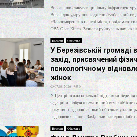
Ворог знов атакував цивільну інфраструктуру
Внаслідок удару пошкоджено футбольний ста
«Чорноморець» в центрі міста, повідомляє гол
ОВА Олег Кіпер. Зазнали руйнувань дах, склі
Новости
Общество
У Березівській громаді 
захід, присвячений фізи
психологічному віднов
жінок
07.08.2026
0
У Центрі психосоціальної підтримки Березівс
Одещини відбувся тематичний вечір «Місце га
року твого здоров’я», який об’єднав учасниць
оздоровчих занять. Захід став нагодою підбит
Новости
Общество