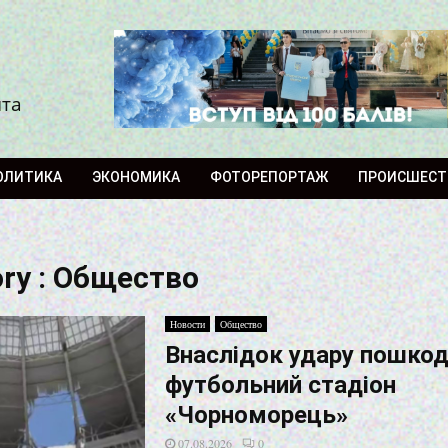
ита
ОЛИТИКА
ЭКОНОМИКА
ФОТОРЕПОРТАЖ
ПРОИСШЕСТ
ry : Общество
Новости
Общество
Внаслідок удару пошко
футбольний стадіон
«Чорноморець»
07.08.2026
0