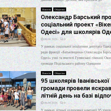
Новости
Общество
Олександр Барський пр
соціальний проект «Віке
Одесі» для школярів О
06.08.2026
0
У рамках соціальної ініціативи депутата Одесь
ради фракції «Батьківщина» Олександра Барсь
Одесі» учні та вчителі Гулянської гімназії Окн
громади Подільського району Одещини
Новости
Общество
95 школярів Іванівської
громади провели яскра
літній день на базі відп
06.08.2026
0
У рамках літньої оздоровчої кампанії 95 учнів