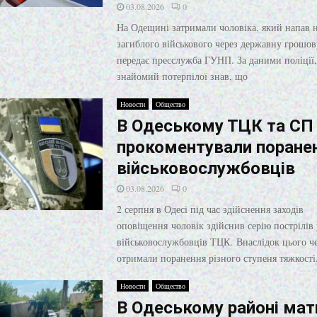
03.08.2026
0
На Одещині затримали чоловіка, який напав н
загиблого військового через державну грошов
передає пресслужба ГУНП. За даними поліції,
знайомий потерпілої знав, що
Новости
Общество
В Одеському ТЦК та СП
прокоментували поране
військовослужбовців
03.08.2026
0
2 серпня в Одесі під час здійснення заходів
оповіщення чоловік здійснив серію пострілів 
військовослужбовців ТЦК. Внаслідок цього че
отримали поранення різного ступеня тяжкості
Новости
Общество
В Одеському районі мат