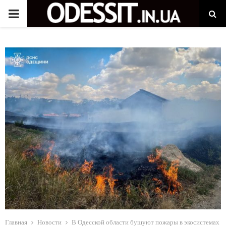
P
R
I
M
A
R
Y
M
Главная
Новости
В Одесской области бушуют пожары в экосистемах