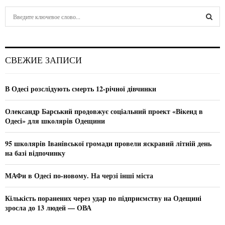
S
e
a
S
r
c
E
СВЕЖИЕ ЗАПИСИ
h
f
A
o
В Одесі розслідують смерть 12-річної дівчинки
r
R
:
Олександр Барський продовжує соціальний проект «Вікенд в
C
Одесі» для школярів Одещини
H
95 школярів Іванівської громади провели яскравий літній день
на базі відпочинку
МАФи в Одесі по-новому. На черзі інші міста
Кількість поранених через удар по підприємству на Одещині
зросла до 13 людей — ОВА