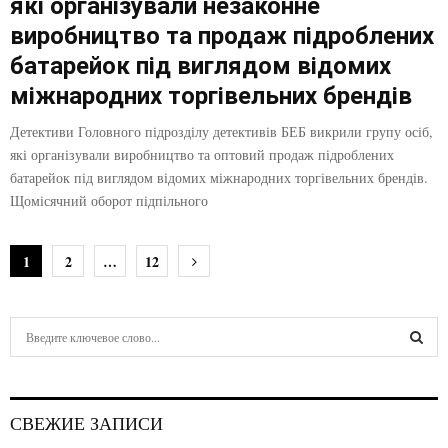
які організували незаконне
виробництво та продаж підроблених
батарейок під виглядом відомих
міжнародних торгівельних брендів
Детективи Головного підрозділу детективів БЕБ викрили групу осіб,
які організували виробництво та оптовий продаж підроблених
батарейок під виглядом відомих міжнародних торгівельних брендів.
Щомісячний оборот підпільного
Н
1
2
…
12
а
в
S
e
и
a
S
r
г
c
E
СВЕЖИЕ ЗАПИСИ
h
а