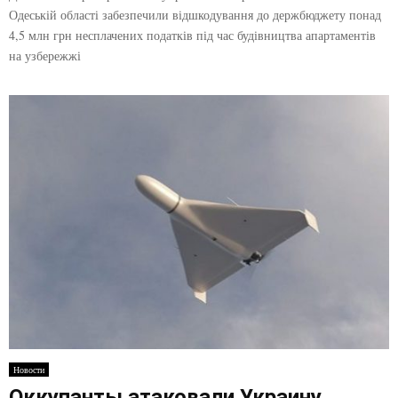
Одеській області забезпечили відшкодування до держбюджету понад
4,5 млн грн несплачених податків під час будівництва апартаментів
на узбережжі
Новости
Оккупанты атаковали Украину,