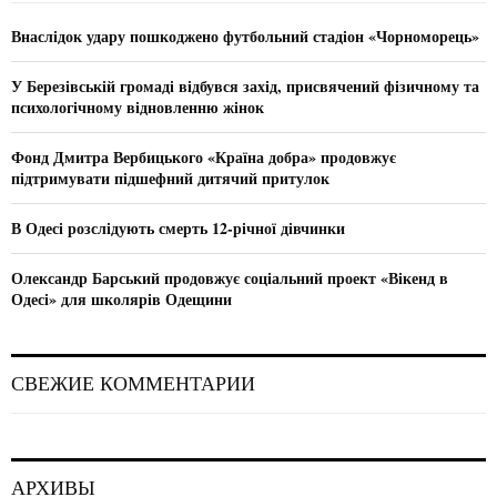
f
A
ц
o
Внаслідок удару пошкоджено футбольний стадіон «Чорноморець»
r
R
и
:
У Березівській громаді відбувся захід, присвячений фізичному та
C
я
психологічному відновленню жінок
H
п
Фонд Дмитра Вербицького «Країна добра» продовжує
підтримувати підшефний дитячий притулок
о
з
В Одесі розслідують смерть 12-річної дівчинки
а
Олександр Барський продовжує соціальний проект «Вікенд в
Одесі» для школярів Одещини
п
и
СВЕЖИЕ КОММЕНТАРИИ
с
я
м
АРХИВЫ