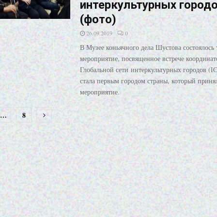
интеркультурных город
(фото)
26.09.2019
0
В Музее коньячного дела Шустова состоялось
мероприятие, посвященное встрече координат
Глобальной сети интеркультурных городов (ІС
стала первым городом страны, который приня
мероприятие.
…
8