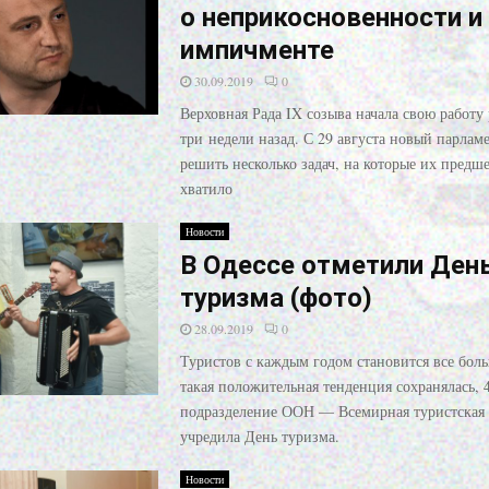
о неприкосновенности и
импичменте
30.09.2019
0
Верховная Рада IX созыва начала свою работу
три недели назад. С 29 августа новый парлам
решить несколько задач, на которые их предш
хватило
Новости
В Одессе отметили Ден
туризма (фото)
28.09.2019
0
Туристов с каждым годом становится все бол
такая положительная тенденция сохранялась, 4
подразделение ООН — Всемирная туристская 
учредила День туризма.
Новости