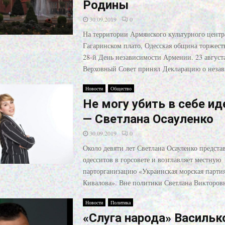
Родины
30.09.2019
0
На территории Армянского культурного центр
Гагаринском плато, Одесская община торжест
28-й День независимости Армении. 23 августа
Верховный Совет принял Декларацию о неза
Новости
Общество
Не могу убить в себе и
— Светлана Осауленко
30.09.2019
0
Около девяти лет Светлана Осауленко предста
одесситов в горсовете и возглавляет местную
парторганизацию «Украинская морская партия
Кивалова». Вне политики Светлана Викторовн
Новости
Политика
«Слуга народа» Васильк