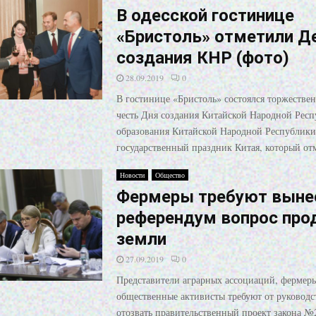
В одесской гостинице
«Бристоль» отметили Д
создания КНР (фото)
28.09.2019
0
В гостинице «Бристоль» состоялся торжестве
честь Дня создания Китайской Народной Респ
образования Китайской Народной Республики
государственный праздник Китая, который от
Новости
Общество
Фермеры требуют выне
референдум вопрос про
земли
27.09.2019
0
Представители аграрных ассоциаций, фермер
общественные активисты требуют от руководст
отозвать правительственный проект закона №