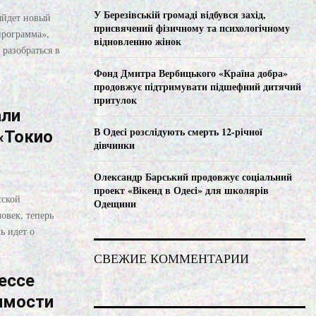
C
У Березівській громаді відбувся захід,
выйдет новый
присвячений фізичному та психологічному
программа»,
H
відновленню жінок
разобраться в
Фонд Дмитра Вербицького «Країна добра»
продовжує підтримувати підшефний дитячий
притулок
али
В Одесі розслідують смерть 12-річної
 «Токио
дівчинки
Олександр Барський продовжує соціальний
проект «Вікенд в Одесі» для школярів
сской
Одещини
овек, теперь
ь идет о
СВЕЖИЕ КОММЕНТАРИИ
ессе
имости