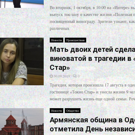
Во вторник, 1 октября, в 10:00 на «Интере» 
выпуск ток-шоу о качестве жизни «Полезная 
посвященный винограду. Зрители узнают, как 
различных
Новости
Происшествия
Мать двоих детей сдел
виноватой в трагедии в
Стар»
30.09.2019
0
Трагедия, которая произошла 17 августа в оде
гостинице «Токио Стар» и унесла жизни 9 чел
может разрушить жизнь еще одной семьи. Реч
Новости
Общество
Армянская община в Од
отметила День независ