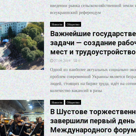
введении рынка сельскохозяйственной земли 
всеукраинский референдум
Новости
Общество
Важнейшие государств
задачи — создание рабо
мест и трудоустройство
27.09.2019
0
Одной из наиболее актуальных социально-эк
проблем современной Украины является безра
людей, стоящих на бирже труда, идёт на сотни
количество вакансий в разы
Новости
Общество
В Шустове торжественн
завершили первый день
Международного форум