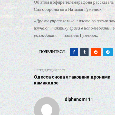
Об этом в эфире телемарафона рассказала
Сил обороны юга Наталья Гуменюк.
«Дроны управляемые и часто во время ат
изучают тактику врага в использовании 
разгадать»,
— заявила Гуменюк.
ПОДЕЛИТЬСЯ
ПРЕДЫДУЩИЙ ПОСТ
Одесса снова атакована дронами-
камикадзе
diphenom111