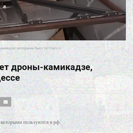
камикадзе, которыми бьют по Одессе
ает дроны-камикадзе,
дессе
 которыми пользуются в рф.