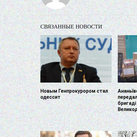
СВЯЗАННЫЕ НОВОСТИ
Новым Генпрокурором стал
Ананьїв
одессит
передал
бригаді
Велико