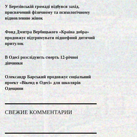
C
У Березівській громаді відбувся захід,
присвячений фізичному та психологічному
H
відновленню жінок
Фонд Дмитра Вербицького «Країна добра»
продовжує підтримувати підшефний дитячий
притулок
В Одесі розслідують смерть 12-річної
дівчинки
Олександр Барський продовжує соціальний
проект «Вікенд в Одесі» для школярів
Одещини
СВЕЖИЕ КОММЕНТАРИИ