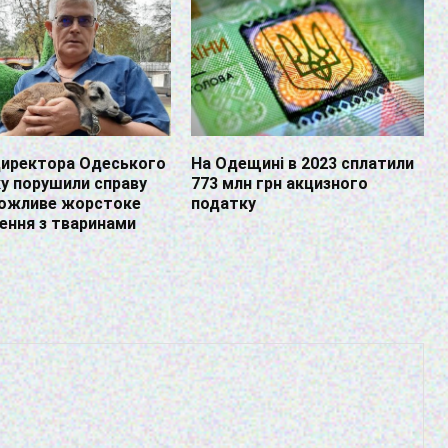
директора Одеського
На Одещині в 2023 сплатили
у порушили справу
773 млн грн акцизного
можливе жорстоке
податку
ення з тваринами