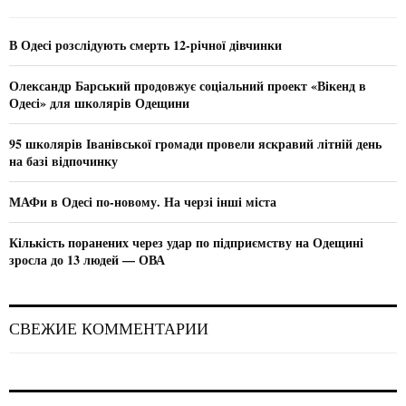
h
f
A
o
В Одесі розслідують смерть 12-річної дівчинки
r
R
:
Олександр Барський продовжує соціальний проект «Вікенд в
C
Одесі» для школярів Одещини
H
95 школярів Іванівської громади провели яскравий літній день
на базі відпочинку
МАФи в Одесі по-новому. На черзі інші міста
Кількість поранених через удар по підприємству на Одещині
зросла до 13 людей — ОВА
СВЕЖИЕ КОММЕНТАРИИ