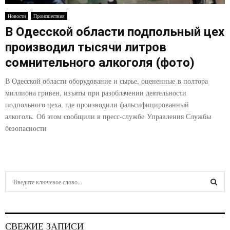
Новости
Происшествия
В Одесской области подпольный цех
производил тысячи литров
сомнительного алкоголя (фото)
В Одесской области оборудование и сырье, оцененные в полтора
миллиона гривен, изъяты при разоблачении деятельности
подпольного цеха, где производили фальсифицированный
алкоголь. Об этом сообщили в пресс-службе Управления Службы
безопасности
S
e
a
S
r
c
E
СВЕЖИЕ ЗАПИСИ