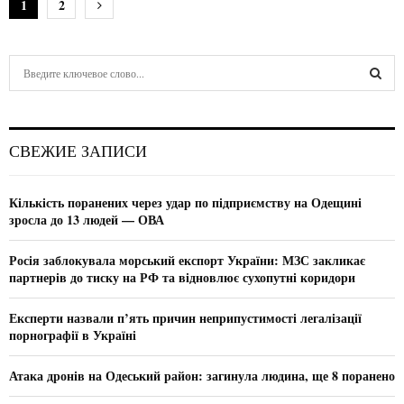
Н
1
2
а
в
S
e
и
a
S
r
г
c
E
СВЕЖИЕ ЗАПИСИ
h
а
f
A
ц
o
Кількість поранених через удар по підприємству на Одещині
r
R
зросла до 13 людей — ОВА
и
:
C
я
Росія заблокувала морський експорт України: МЗС закликає
партнерів до тиску на РФ та відновлює сухопутні коридори
H
п
Експерти назвали п’ять причин неприпустимості легалізації
о
порнографії в Україні
з
Атака дронів на Одеський район: загинула людина, ще 8 поранено
а