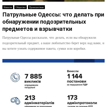
E
Новости
Общество
Происшествия
Патрульные Одессы: что делать при
N
обнаружении подозрительных
U
предметов и взрывчатки
Патрульные Одессы рассказали, что делать, если вы обнаружили
подозрительный предмет, а ваше любопытство берет верх над вами, и
вы хотите узнать содержимое пакета, сумки или коробки.