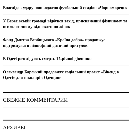
A
o
Внаслідок удару пошкоджено футбольний стадіон «Чорноморець»
r
R
:
У Березівській громаді відбувся захід, присвячений фізичному та
C
психологічному відновленню жінок
H
Фонд Дмитра Вербицького «Країна добра» продовжує
підтримувати підшефний дитячий притулок
В Одесі розслідують смерть 12-річної дівчинки
Олександр Барський продовжує соціальний проект «Вікенд в
Одесі» для школярів Одещини
СВЕЖИЕ КОММЕНТАРИИ
АРХИВЫ