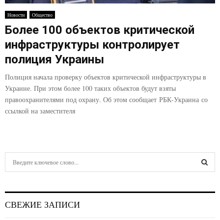
E
Новости
Общество
Более 100 объектов критической
N
инфраструктуры контролирует
U
полиция Украины
Полиция начала проверку объектов критической инфраструктуры в
Украине. При этом более 100 таких объектов будут взяты
правоохранителями под охрану. Об этом сообщает РБК-Украина со
ссылкой на заместителя
S
e
a
S
r
c
E
СВЕЖИЕ ЗАПИСИ
h
f