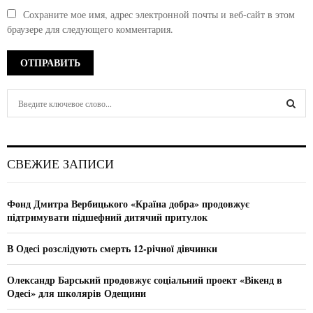
Сохраните мое имя, адрес электронной почты и веб-сайт в этом
браузере для следующего комментария.
S
e
a
S
r
c
E
СВЕЖИЕ ЗАПИСИ
h
f
A
o
Фонд Дмитра Вербицького «Країна добра» продовжує
r
R
підтримувати підшефний дитячий притулок
:
C
В Одесі розслідують смерть 12-річної дівчинки
H
Олександр Барський продовжує соціальний проект «Вікенд в
Одесі» для школярів Одещини