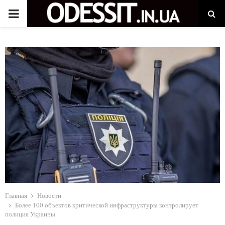
P
R
I
M
A
R
Y
Главная
Новости
M
Более 100 объектов критической инфраструктуры контролирует
полиция Украины