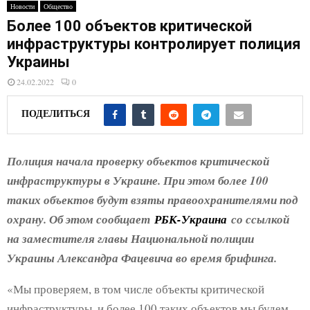
E
Новости
Общество
Более 100 объектов критической
N
инфраструктуры контролирует полиция
Украины
U
24.02.2022
0
ПОДЕЛИТЬСЯ
Полиция начала проверку объектов критической
инфраструктуры в Украине. При этом более 100
таких объектов будут взяты правоохранителями под
охрану. Об этом сообщает
РБК-Украина
со ссылкой
на заместителя главы Национальной полиции
Украины Александра Фацевича во время брифинга.
«Мы проверяем, в том числе объекты критической
инфраструктуры, и более 100 таких объектов мы будем