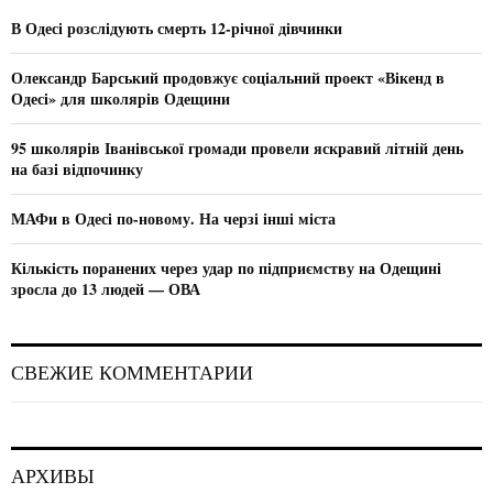
A
o
В Одесі розслідують смерть 12-річної дівчинки
r
R
:
Олександр Барський продовжує соціальний проект «Вікенд в
C
Одесі» для школярів Одещини
H
95 школярів Іванівської громади провели яскравий літній день
на базі відпочинку
МАФи в Одесі по-новому. На черзі інші міста
Кількість поранених через удар по підприємству на Одещині
зросла до 13 людей — ОВА
СВЕЖИЕ КОММЕНТАРИИ
АРХИВЫ