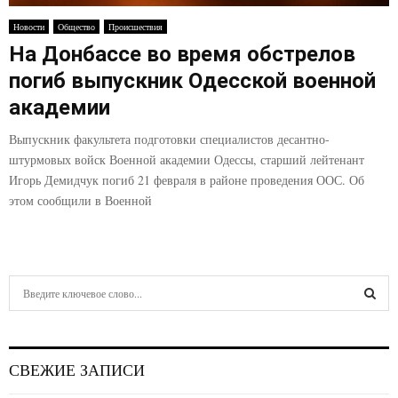
E
Новости
Общество
Происшествия
На Донбассе во время обстрелов
N
погиб выпускник Одесской военной
U
академии
Выпускник факультета подготовки специалистов десантно-
штурмовых войск Военной академии Одессы, старший лейтенант
Игорь Демидчук погиб 21 февраля в районе проведения ООС. Об
этом сообщили в Военной
S
e
a
S
r
c
E
СВЕЖИЕ ЗАПИСИ
h
f