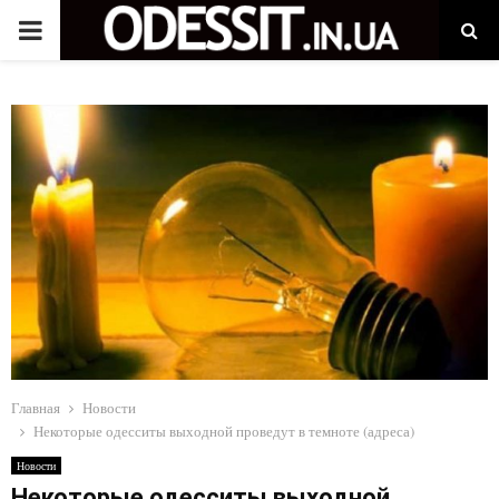
P
R
I
M
A
R
Y
Главная
Новости
Некоторые одесситы выходной проведут в темноте (адреса)
M
Новости
Некоторые одесситы выходной