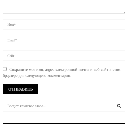
Сохраните мое имя, адрес электронной почты и веб-сайт в этом
браузере для следующего комментария.
S
e
a
S
r
c