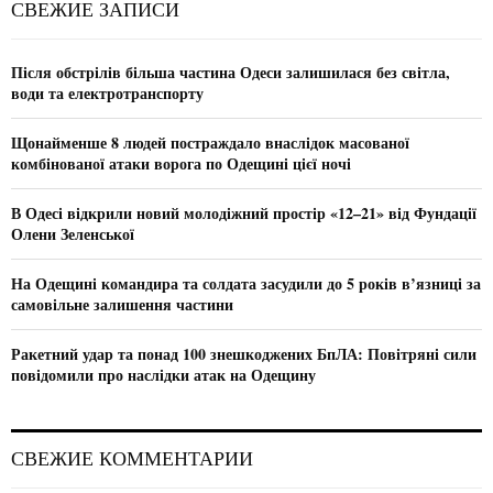
E
СВЕЖИЕ ЗАПИСИ
h
f
A
o
Після обстрілів більша частина Одеси залишилася без світла,
r
R
води та електротранспорту
:
C
Щонайменше 8 людей постраждало внаслідок масованої
комбінованої атаки ворога по Одещині цієї ночі
H
В Одесі відкрили новий молодіжний простір «12–21» від Фундації
Олени Зеленської
На Одещині командира та солдата засудили до 5 років в’язниці за
самовільне залишення частини
Ракетний удар та понад 100 знешкоджених БпЛА: Повітряні сили
повідомили про наслідки атак на Одещину
СВЕЖИЕ КОММЕНТАРИИ