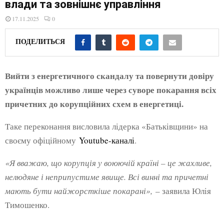
E
влади та зовнішнє управління
17.11.2025
0
N
ПОДЕЛИТЬСЯ
U
Вийти з енергетичного скандалу та повернути довіру
українців можливо лише через суворе покарання всіх
причетних до корупційних схем в енергетиці.
Таке переконання висловила лідерка «Батьківщини» на
своєму офіційному
Youtube-каналі
.
«Я вважаю, що корупція у воюючій країні – це жахливе,
нелюдяне і неприпустиме явище. Всі винні та причетні
мають бути найжорсткіше покарані»,
– заявила Юлія
Тимошенко.