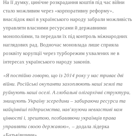
На її думку, цинічне розкрадання коштів під час війни
стало можливим через «корпоративну реформу»,
внаслідок якої в українського народу забрали можливість
управляти власними ресурсами й державними
монополіями, та передали їх під контроль міжнародних
наглядових рад. Водночас моновлада лише сприяла
розквіту корупції через турборежим ухвалених не в
інтересах українського народу законів.
«Я постійно говорю, що із 2014 року у нас триває дві
війни. Російські окупанти захоплюють наші землі та
руйнують наші оселі. А глобальні олігархічні структури,
знищують Україну зсередини – забираючи ресурси та
найцінніші підприємства, нав’язуючи невластиві нам
цінності і, зрештою, позбавляючи українців права
управляти своєю державою»,
– додала лідерка
«Батьківщини».