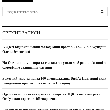
S
e
a
S
r
c
E
СВЕЖИЕ ЗАПИСИ
h
f
A
o
В Одесі відкрили новий молодіжний простір «12–21» від Фундації
r
R
Олени Зеленської
:
C
На Одещині командира та солдата засудили до 5 років в’язниці за
самовільне залишення частини
H
Ракетний удар та понад 100 знешкоджених БпЛА: Повітряні сили
повідомили про наслідки атак на Одещину
Одещина очолила антирейтинг скарг на ТЦК: з початку року
Омбудсман отримав 453 звернення
Внаслідок удару пошкоджено футбольний стадіон «Чорноморець»