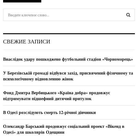
S
e
a
S
r
c
E
СВЕЖИЕ ЗАПИСИ
h
f
A
o
Внаслідок удару пошкоджено футбольний стадіон «Чорноморець»
r
R
:
У Березівській громаді відбувся захід, присвячений фізичному та
C
психологічному відновленню жінок
H
Фонд Дмитра Вербицького «Країна добра» продовжує
підтримувати підшефний дитячий притулок
В Одесі розслідують смерть 12-річної дівчинки
Олександр Барський продовжує соціальний проект «Вікенд в
Одесі» для школярів Одещини