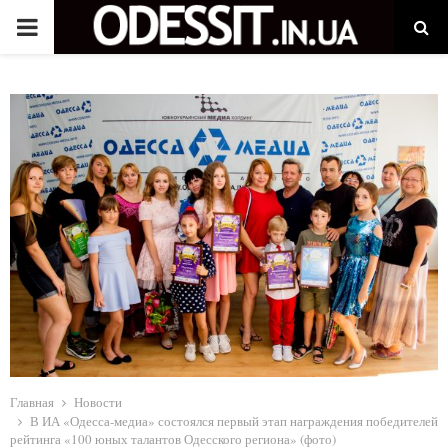
P
R
I
M
A
R
Y
M
Главная
Новости
В ИА «Одесса-медиа» состоялся первый этап награждения победителей
рейтинга «100 юных талантов Одесского региона» (фото)