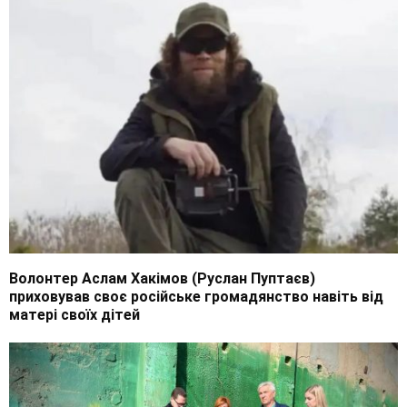
Волонтер Аслам Хакімов (Руслан Пуптаєв)
приховував своє російське громадянство навіть від
матері своїх дітей