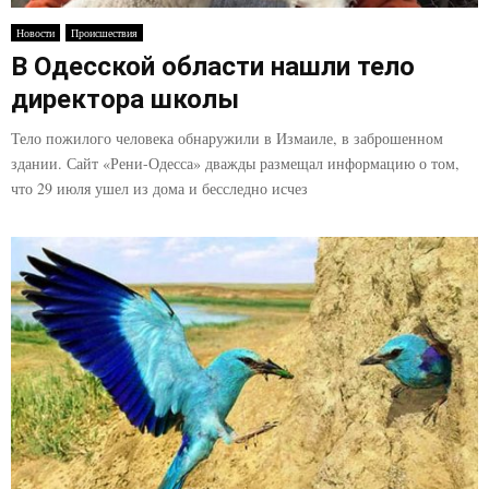
E
Новости
Происшествия
В Одесской области нашли тело
N
директора школы
U
Тело пожилого человека обнаружили в Измаиле, в заброшенном
здании. Сайт «Рени-Одесса» дважды размещал информацию о том,
что 29 июля ушел из дома и бесследно исчез