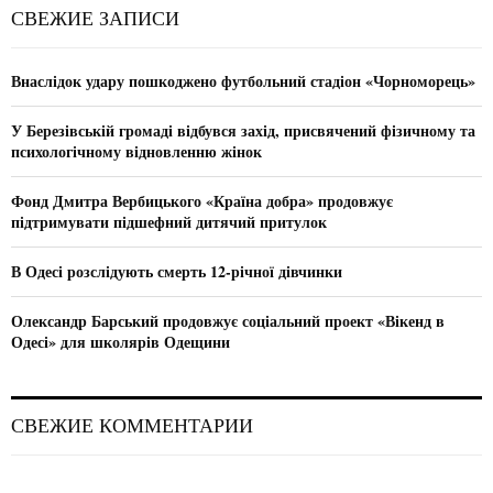
c
E
СВЕЖИЕ ЗАПИСИ
h
f
A
o
Внаслідок удару пошкоджено футбольний стадіон «Чорноморець»
r
R
:
У Березівській громаді відбувся захід, присвячений фізичному та
C
психологічному відновленню жінок
H
Фонд Дмитра Вербицького «Країна добра» продовжує
підтримувати підшефний дитячий притулок
В Одесі розслідують смерть 12-річної дівчинки
Олександр Барський продовжує соціальний проект «Вікенд в
Одесі» для школярів Одещини
СВЕЖИЕ КОММЕНТАРИИ