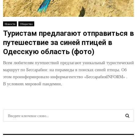
Новости
Общество
Туристам предлагают отправиться в
путешествие за синей птицей в
Одесскую область (фото)
Всем любителям путешествий предлагают уникальный туристический
маршрут по Бессарабии: на пирамиды в поисках синей птицы. Об
этом проинформировало информагентство «БессарабияINFORM» .
В условиях мировой пандемии,
S
e
a
S
r