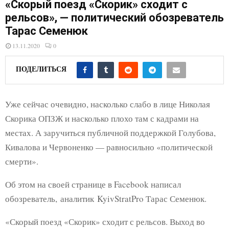
E
«Скорый поезд «Скорик» сходит с
рельсов», — политический обозреватель
Тарас Семенюк
N
13.11.2020
0
U
ПОДЕЛИТЬСЯ
Уже сейчас очевидно, насколько слабо в лице Николая
Скорика ОПЗЖ и насколько плохо там с кадрами на
местах. А заручиться публичной поддержкой Голубова,
Кивалова и Червоненко — равносильно «политической
смерти».
Об этом на своей странице в Facebook написал
обозреватель, аналитик KyivStratPro Тарас Семенюк.
«Скорый поезд «Скорик» сходит с рельсов. Выход во