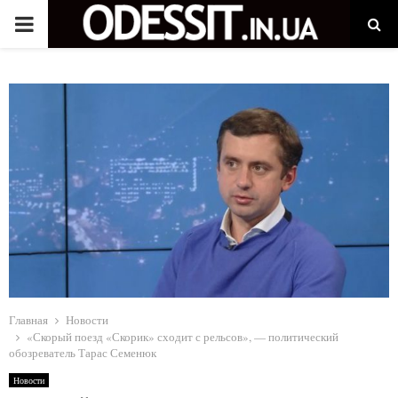
P
R
I
M
A
R
Y
Главная
Новости
«Скорый поезд «Скорик» сходит с рельсов», — политический
обозреватель Тарас Семенюк
M
Новости