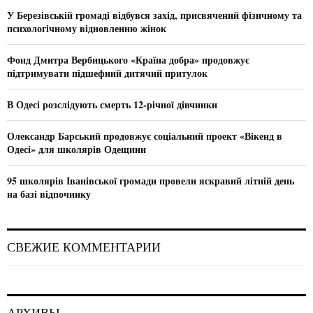
o
У Березівській громаді відбувся захід, присвячений фізичному та
r
R
психологічному відновленню жінок
:
C
Фонд Дмитра Вербицького «Країна добра» продовжує
підтримувати підшефний дитячий притулок
H
В Одесі розслідують смерть 12-річної дівчинки
Олександр Барський продовжує соціальний проект «Вікенд в
Одесі» для школярів Одещини
95 школярів Іванівської громади провели яскравий літній день
на базі відпочинку
СВЕЖИЕ КОММЕНТАРИИ