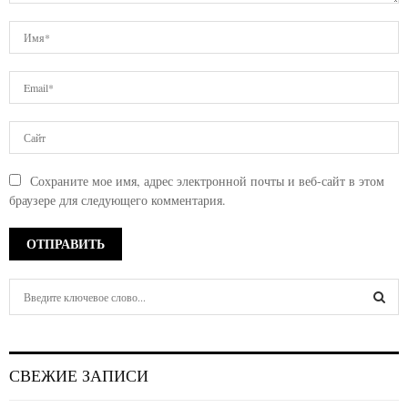
Сохраните мое имя, адрес электронной почты и веб-сайт в этом
браузере для следующего комментария.
S
e
a
S
r
c
E
СВЕЖИЕ ЗАПИСИ
h
f
A