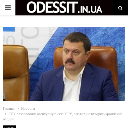
P
R
I
M
A
R
Y
Главная
Новости
СБУ разоблачила агентурную сеть ГРУ, в которую входил украинский
M
нардеп
Новости