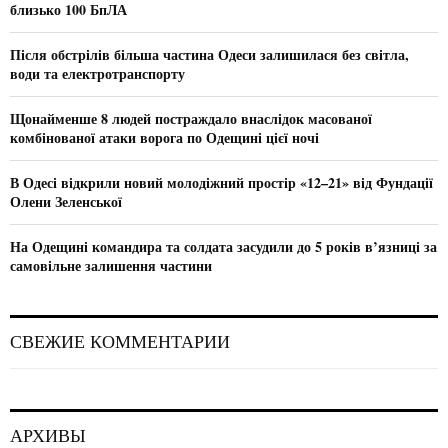
r
R
близько 100 БпЛА
:
C
Після обстрілів більша частина Одеси залишилася без світла,
води та електротранспорту
H
Щонайменше 8 людей постраждало внаслідок масованої
комбінованої атаки ворога по Одещині цієї ночі
В Одесі відкрили новий молодіжний простір «12–21» від Фундації
Олени Зеленської
На Одещині командира та солдата засудили до 5 років в’язниці за
самовільне залишення частини
СВЕЖИЕ КОММЕНТАРИИ
АРХИВЫ