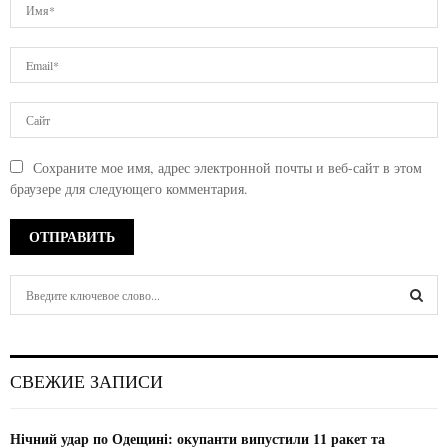
Сохраните мое имя, адрес электронной почты и веб-сайт в этом
браузере для следующего комментария.
S
e
a
S
r
c
E
СВЕЖИЕ ЗАПИСИ
h
f
A
o
Нічний удар по Одещині: окупанти випустили 11 ракет та