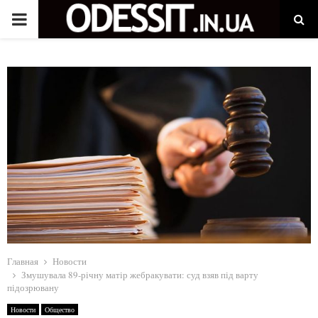
P
R
I
M
A
R
Y
Главная
Новости
Змушувала 89-річну матір жебракувати: суд взяв під варту
M
підозрювану
Новости
Общество