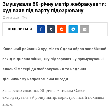
E
Змушувала 89-річну матір жебракувати:
суд взяв під варту підозрювану
N
30.06.2025
0
U
ПОДЕЛИТЬСЯ
Київський районний суд міста Одеси обрав запобіжний
захід відносно жінки, яку підозрюють у примушуванні
власної матері до жебракування та надання
дільничному неправомірної вигоди.
За версією слідства, 58-річна жителька Одеси
експлуатувала 89-річну матір, користуючись її похилим
віком.