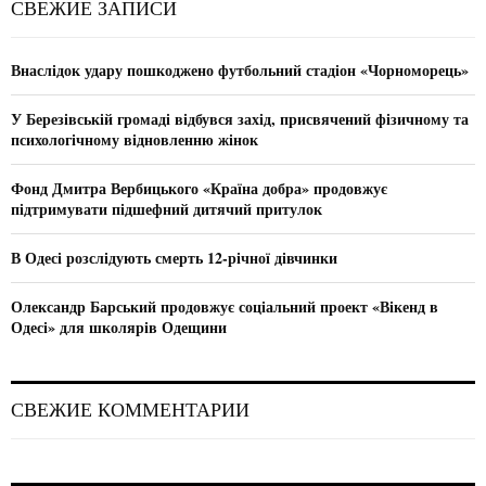
E
СВЕЖИЕ ЗАПИСИ
h
f
A
o
Внаслідок удару пошкоджено футбольний стадіон «Чорноморець»
r
R
:
У Березівській громаді відбувся захід, присвячений фізичному та
C
психологічному відновленню жінок
H
Фонд Дмитра Вербицького «Країна добра» продовжує
підтримувати підшефний дитячий притулок
В Одесі розслідують смерть 12-річної дівчинки
Олександр Барський продовжує соціальний проект «Вікенд в
Одесі» для школярів Одещини
СВЕЖИЕ КОММЕНТАРИИ