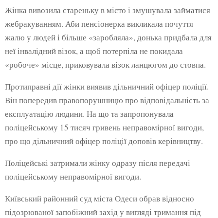
Жінка вивозила стареньку в місто і змушувала займатися
жебракуванням. Аби пенсіонерка викликала почуття
жалю у людей і більше «заробляла», донька придбала для
неї інвалідний візок, а щоб потерпіла не покидала
«робоче» місце, приковувала візок ланцюгом до стовпа.
Протиправні дії жінки виявив дільничний офіцер поліції.
Він попередив правопорушницю про відповідальність за
експлуатацію людини. На що та запропонувала
поліцейському 15 тисяч гривень неправомірної вигоди,
про що дільничний офіцер поліції доповів керівництву.
Поліцейські затримали жінку одразу після передачі
поліцейському неправомірної вигоди.
Київський районний суд міста Одеси обрав відносно
підозрюваної запобіжний захід у вигляді тримання під