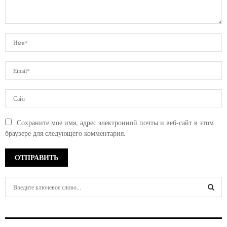
Сохраните мое имя, адрес электронной почты и веб-сайт в этом
браузере для следующего комментария.
S
e
a
S
r
c