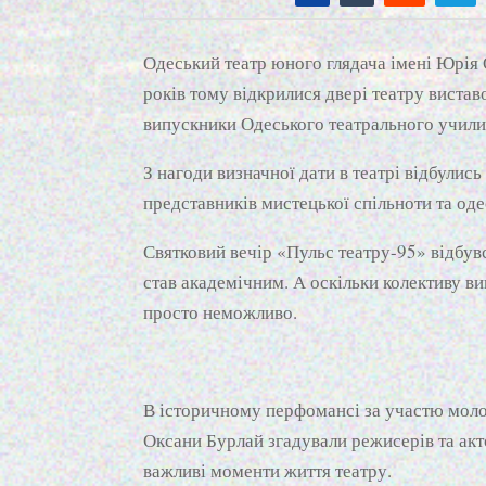
Одеський театр юного глядача імені Юрія 
років тому відкрилися двері театру вистав
випускники Одеського театрального учил
З нагоди визначної дати в театрі відбулись
представників мистецької спільноти та оде
Святковий вечір «Пульс театру-95» відбув
став академічним. А оскільки колективу ви
просто неможливо.
В історичному перфомансі за участю молод
Оксани Бурлай згадували режисерів та актор
важливі моменти життя театру.