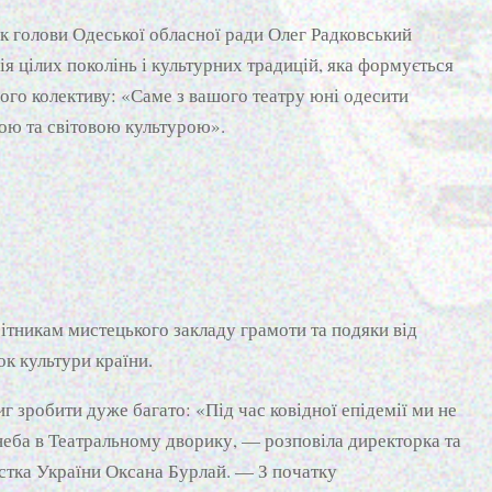
к голови Одеської обласної ради Олег Радковський
ія цілих поколінь і культурних традицій, яка формується
ого колективу: «Саме з вашого театру юні одесити
ою та світовою культурою».
бітникам мистецького закладу грамоти та подяки від
ок культури країни.
иг зробити дуже багато: «Під час ковідної епідемії ми не
неба в Театральному дворику, — розповіла директорка та
стка України Оксана Бурлай. — З початку