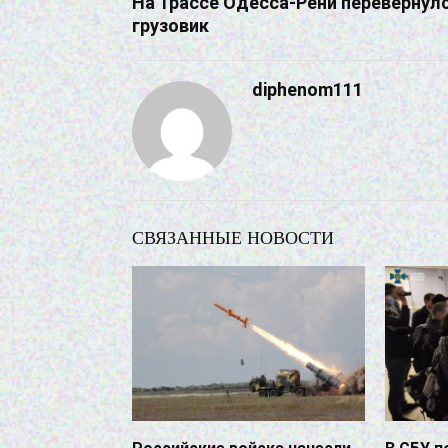
На Трассе Одесса-Рени перевернул
грузовик
diphenom111
СВЯЗАННЫЕ НОВОСТИ