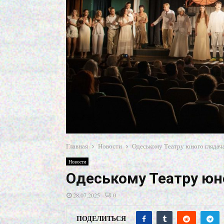
Главная
Новости
Одеському Театру юного глядача
Новости
Одеському Театру юно
28.07.2025
0
ПОДЕЛИТЬСЯ