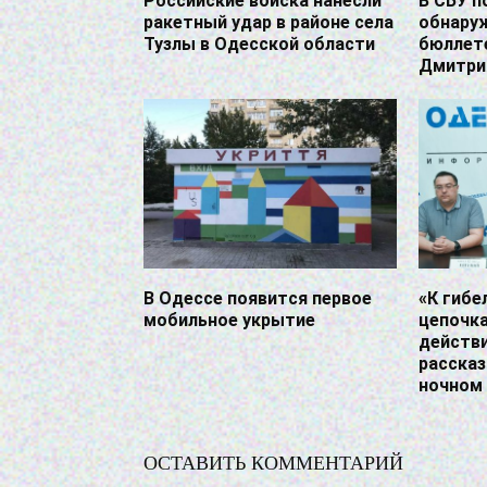
Российские войска нанесли
В СБУ 
ракетный удар в районе села
обнару
Тузлы в Одесской области
бюллет
Дмитри
В Одессе появится первое
«К гибе
мобильное укрытие
цепочка
действи
рассказ
ночном 
ОСТАВИТЬ КОММЕНТАРИЙ