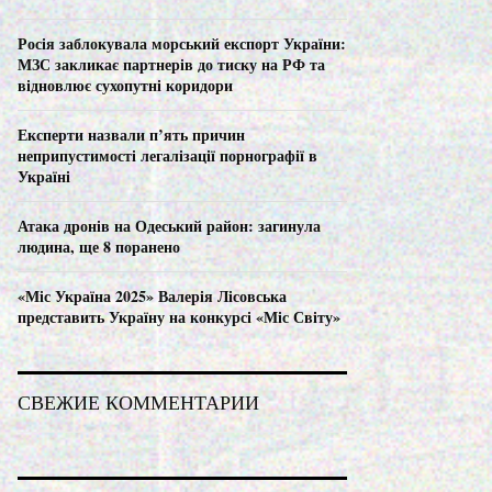
C
Росія заблокувала морський експорт України:
H
МЗС закликає партнерів до тиску на РФ та
відновлює сухопутні коридори
Експерти назвали п’ять причин
неприпустимості легалізації порнографії в
Україні
Атака дронів на Одеський район: загинула
людина, ще 8 поранено
«Міс Україна 2025» Валерія Лісовська
представить Україну на конкурсі «Міс Світу»
СВЕЖИЕ КОММЕНТАРИИ