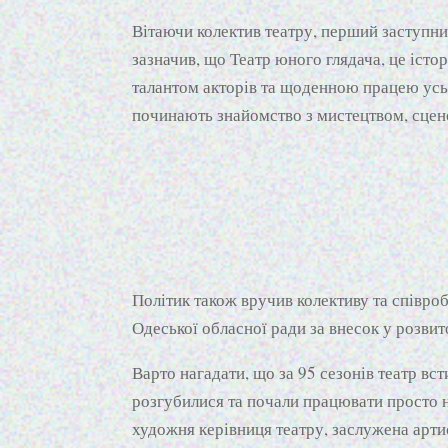
Вітаючи колектив театру, перший заступни
зазначив, що Театр юного глядача, це істор
талантом акторів та щоденною працею усь
починають знайомство з мистецтвом, сцен
Політик також вручив колективу та співро
Одеської обласної ради за внесок у розвит
Варто нагадати, що за 95 сезонів театр вст
розгубилися та почали працювати просто 
художня керівниця театру, заслужена арти