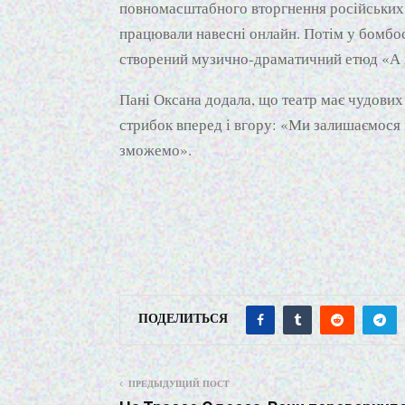
повномасштабного вторгнення російських з
працювали навесні онлайн. Потім у бомбос
створений музично-драматичний етюд «А 
Пані Оксана додала, що театр має чудових 
стрибок вперед і вгору: «Ми залишаємося
зможемо».
ПОДЕЛИТЬСЯ
ПРЕДЫДУЩИЙ ПОСТ