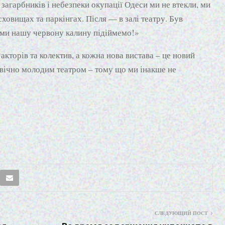
агарбників і небезпеки окупації Одеси ми не втекли, ми
ховищах та паркінгах. Після — в залі театру. Був
ми нашу червону калину підіймемо!»
акторів та колектив, а кожна нова вистава – це новий
 вічно молодим театром – тому що ми інакше не
СЛЕДУЮЩИЙ ПОСТ