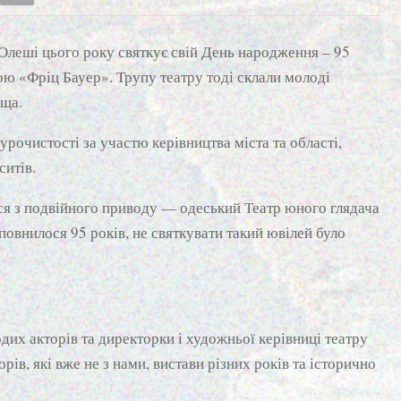
Олеші цього року святкує свій День народження – 95
ою «Фріц Бауер». Трупу театру тоді склали молоді
ища.
 урочистості за участю керівництва міста та області,
ситів.
ся з подвійного приводу — одеський Театр юного глядача
повнилося 95 років, не святкувати такий ювілей було
их акторів та директорки і художньої керівниці театру
ів, які вже не з нами, вистави різних років та історично