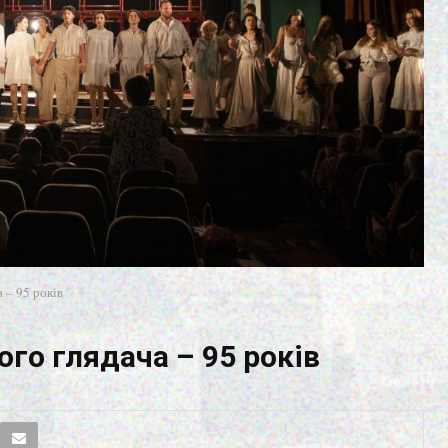
 – 95 років
го глядача – 95 років