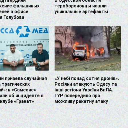
подтвердили
В Одесской области
жение фальшивых
теробороновцы нашли
еней в офисе
уникальные артефакты
я Голубова
ли привела случайная
«У небі понад сотня дронів».
 трагических
Росіяни атакують Одесу та
й»: в «Самсоне»
інші регіони України БпЛА.
али об инциденте в
ГУР попередило про
клубе «Гранат»
можливу ракетну атаку