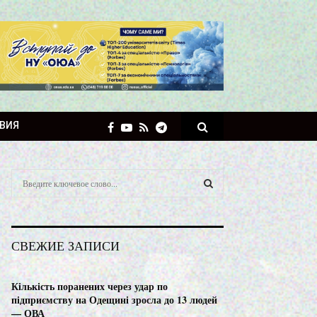
ВИЯ
S
e
a
S
r
c
E
СВЕЖИЕ ЗАПИСИ
h
f
A
o
Кількість поранених через удар по
r
R
підприємству на Одещині зросла до 13 людей
:
— ОВА