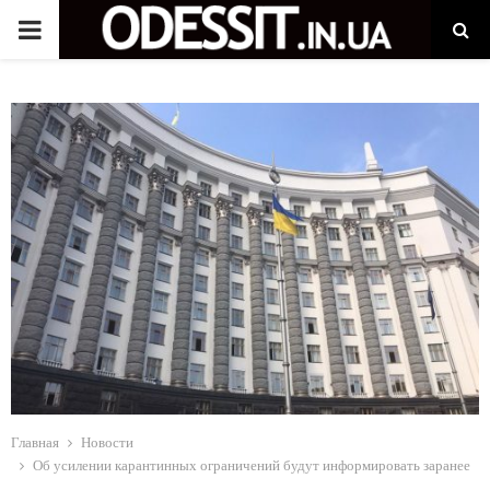
P
R
I
M
A
R
Y
M
Главная
Новости
Об усилении карантинных ограничений будут информировать заранее