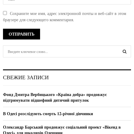
Сохраните мое имя, адрес электронной почты и веб-сайт в этом
браузере для следующего комментария.
S
e
a
S
r
c
E
СВЕЖИЕ ЗАПИСИ
h
f
A
o
Фонд Дмитра Вербицького «Країна добра» продовжує
r
R
підтримувати підшефний дитячий притулок
:
C
В Одесі розслідують смерть 12-річної дівчинки
H
Олександр Барський продовжує соціальний проект «Вікенд в
Одесі» для школярів Одещини