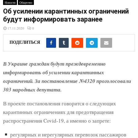
E
Новости
Общество
Об усилении карантинных ограничений
N
будут информировать заранее
17.11.2020
0
U
ПОДЕЛИТЬСЯ
В Украине граждан будут преждевременно
информировать об усилении карантинных
ограничений. За постановление №4320 проголосовали
303 народных депутата.
В проекте постановления говорится о следующих
карантинных ограничениях для предотвращения
распространения Covid-19, а именно о запрете:
регулярных и нерегулярных перевозок пассажиров