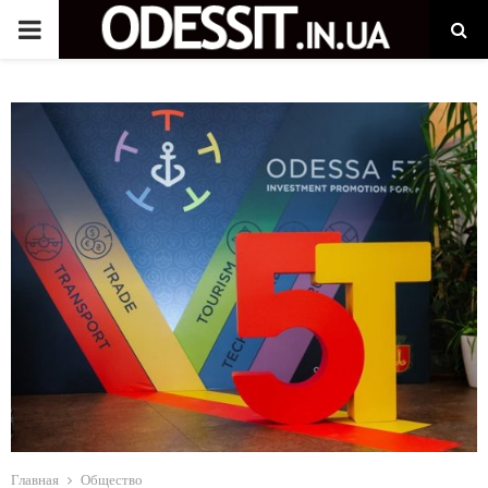
P
R
I
M
A
R
Y
M
Главная
Общество