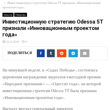
E
Инвестиционную стратегию Odessa 5T признали «Инновационным
проектом года»
N
Новости
Общество
Инвестиционную стратегию Odessa 5T
признали «Инновационным проектом
U
года»
18.12.2019
0
ПОДЕЛИТЬСЯ
На минувшей неделе, в «Садах Победы», состоялась
церемония награждения лауреатов ежегодной премии
«Народное признание» — «Одессит года», на которой
инвестиционная стратегия Odessa 5T была признана
«Инновационным проектом года».
Награду вручал генеральный директор