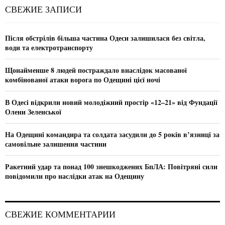
c
E
СВЕЖИЕ ЗАПИСИ
h
f
A
o
Після обстрілів більша частина Одеси залишилася без світла,
r
R
води та електротранспорту
:
C
Щонайменше 8 людей постраждало внаслідок масованої
комбінованої атаки ворога по Одещині цієї ночі
H
В Одесі відкрили новий молодіжний простір «12–21» від Фундації
Олени Зеленської
На Одещині командира та солдата засудили до 5 років в’язниці за
самовільне залишення частини
Ракетний удар та понад 100 знешкоджених БпЛА: Повітряні сили
повідомили про наслідки атак на Одещину
СВЕЖИЕ КОММЕНТАРИИ