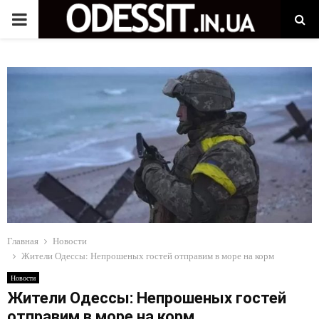
P
R
I
M
A
R
Главная
Новости
Y
Жители Одессы: Непрошеных гостей отправим в море на корм
Новости
M
Жители Одессы: Непрошеных гостей
отправим в море на корм