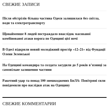
c
E
СВЕЖИЕ ЗАПИСИ
h
f
A
o
Після обстрілів більша частина Одеси залишилася без світла,
r
R
води та електротранспорту
:
C
Щонайменше 8 людей постраждало внаслідок масованої
комбінованої атаки ворога по Одещині цієї ночі
H
В Одесі відкрили новий молодіжний простір «12–21» від Фундації
Олени Зеленської
На Одещині командира та солдата засудили до 5 років в’язниці за
самовільне залишення частини
Ракетний удар та понад 100 знешкоджених БпЛА: Повітряні сили
повідомили про наслідки атак на Одещину
СВЕЖИЕ КОММЕНТАРИИ