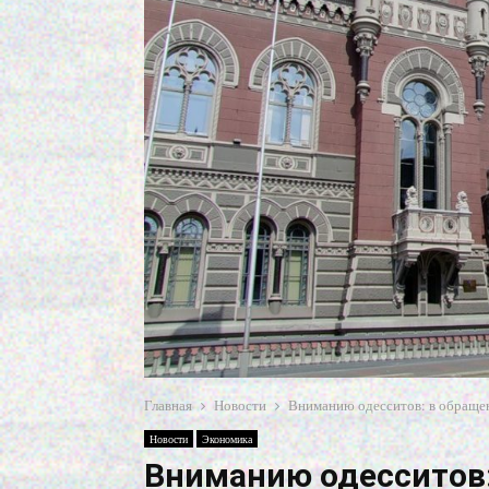
Главная
Новости
Вниманию одесситов: в обращен
Новости
Экономика
Вниманию одесситов