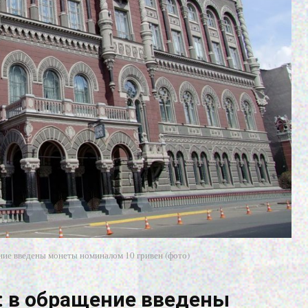
ие введены монеты номиналом 10 гривен (фото)
: в обращение введены