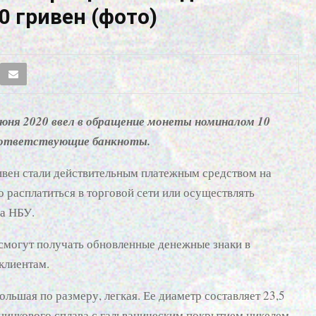
 гривен (фото)
юня 2020 ввел в обращение монеты номиналом 10
соответствующие банкноты.
ивен стали действительным платежным средством на
расплатиться в торговой сети или осуществлять
ба НБУ.
 смогут получать обновленные денежные знаки в
клиентам.
льшая по размеру, легкая. Ее диаметр составляет 23,5
 цинкового сплава с гальваническим покрытием никелем.