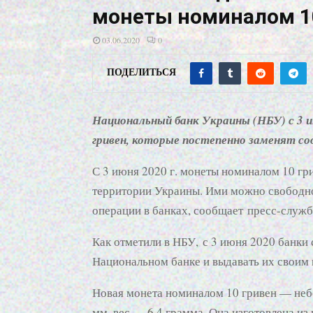
монеты номиналом 10
03.06.2020
0
ПОДЕЛИТЬСЯ
Национальный банк Украины (НБУ) с 3 и
гривен, которые постепенно заменят 
С 3 июня 2020 г. монеты номиналом 10 гр
территории Украины. Ими можно свободно 
операции в банках, сообщает пресс-служ
Как отметили в НБУ, с 3 июня 2020 банки
Национальном банке и выдавать их своим 
Новая монета номиналом 10 гривен — небо
мм, вес — 6,4 грамма. Она изготовлена из