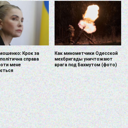
мошенко: Крок за
Как минометчики Одесской
політична справа
мехбригады уничтожают
роти мене
врага под Бахмутом (фото)
ається