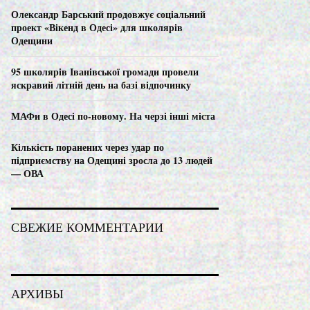
C
Олександр Барський продовжує соціальний
проект «Вікенд в Одесі» для школярів
H
Одещини
95 школярів Іванівської громади провели
яскравий літній день на базі відпочинку
МАФи в Одесі по-новому. На черзі інші міста
Кількість поранених через удар по
підприємству на Одещині зросла до 13 людей
— ОВА
СВЕЖИЕ КОММЕНТАРИИ
АРХИВЫ