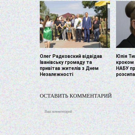
Олег Радковский відвідав
Юлія Ти
Іванівську громаду та
кроком 
привітав жителів з Днем
НАБУ п
Незалежності
розсип
ОСТАВИТЬ КОММЕНТАРИЙ