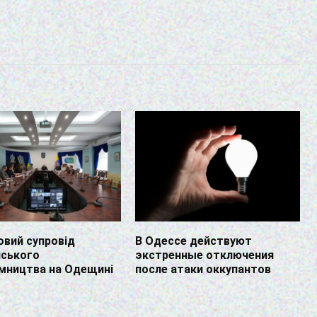
вий супровід
В Одессе действуют
нського
экстренные отключения
мництва на Одещині
после атаки оккупантов