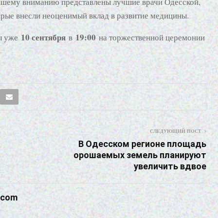
 Вашему вниманию представлены лучшие врачи Одесской,
орые внесли неоценимый вклад в развитие медицины.
10 сентября
19:00
ны уже
в
на торжественной церемонии
СЛЕДУЮЩИЙ ПОСТ
В Одесском регионе площадь
орошаемых земель планируют
увеличить вдвое
.com