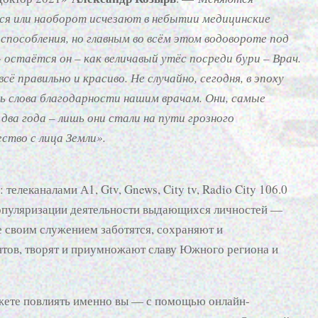
ся или наоборот исчезают в небытии медицинские
пособления, но главным во всём этом водовороте под
 остаётся он – как величавый утёс посреди бури – Врач.
всё правильно и красиво. Не случайно, сегодня, в эпоху
ть слова благодарности нашим врачам. Они, самые
 два года – лишь они стали на пути грозного
ство с лица Земли».
леканалами А1, Gtv, Gnews, City tv, Radio City 106.0
популяризации деятельности выдающихся личностей —
 своим служением заботятся, сохраняют и
нтов, творят и приумножают славу Южного региона и
ожете повлиять именно вы — с помощью онлайн-