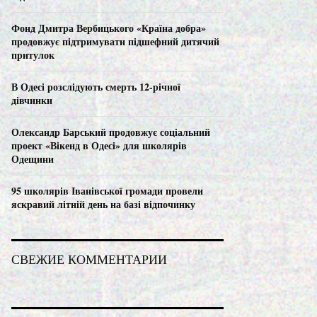
C
Фонд Дмитра Вербицького «Країна добра»
H
продовжує підтримувати підшефний дитячий
притулок
В Одесі розслідують смерть 12-річної
дівчинки
Олександр Барський продовжує соціальний
проект «Вікенд в Одесі» для школярів
Одещини
95 школярів Іванівської громади провели
яскравий літній день на базі відпочинку
СВЕЖИЕ КОММЕНТАРИИ