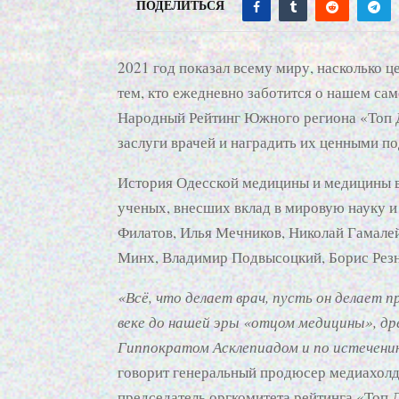
ПОДЕЛИТЬСЯ
2021 год показал всему миру, насколько ц
тем, кто ежедневно заботится о нашем сам
Народный Рейтинг Южного региона «Топ Д
заслуги врачей и наградить их ценными п
История Одесской медицины и медицины 
ученых, внесших вклад в мировую науку 
Филатов, Илья Мечников, Николай Гамале
Минх, Владимир Подвысоцкий, Борис Резн
«Всё, что делает врач, пусть он делает п
веке до нашей эры «отцом медицины», др
Гиппократом Асклепиадом и по истечени
говорит генеральный продюсер медиахолд
председатель оргкомитета рейтинга «Топ