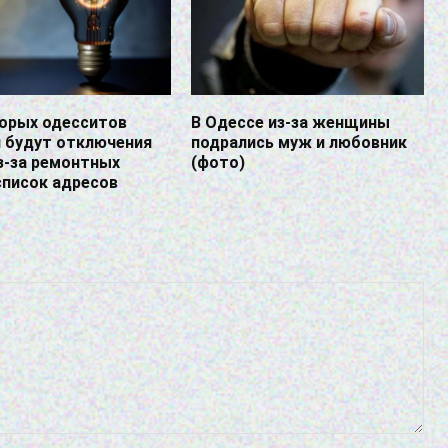
торых одесситов
В Одессе из-за женщины
я будут отключения
подрались муж и любовник
з-за ремонтных
(фото)
список адресов