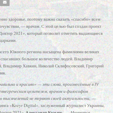
енно здоровье, поэтому важно сказать «спасибо» всем
очувствии, — врачам. С этой целью был создан проект
октор 2021», который позволит отметить выдающиеся
одарками.
всего Южного региона насыщена фамилиями великих
и спасавших большое количество людей. Владимир
й, Владимир Хавкин, Николай Склифосовский, Григорий
ик.
равильно и красиво» — эти слова, произнесённые в IV
евнегреческим целителем, врачом и философом
ю тысячелетий не теряют своей актуальности,
—
инга «Kozyr Digital», заслуженный журналист Украины,
Александр Козырь
 Доктор 2021»
. —
Меняются