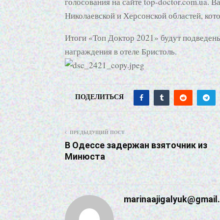
голосования на сайте top-doctor.com.ua.
Николаевской и Херсонской областей, кот
Итоги «Топ Доктор 2021» будут подведе
награждения в отеле Бристоль.
ПОДЕЛИТЬСЯ
ПРЕДЫДУЩИЙ ПОСТ
В Одессе задержан взяточник из
Минюста
marinaajigalyuk@gmail