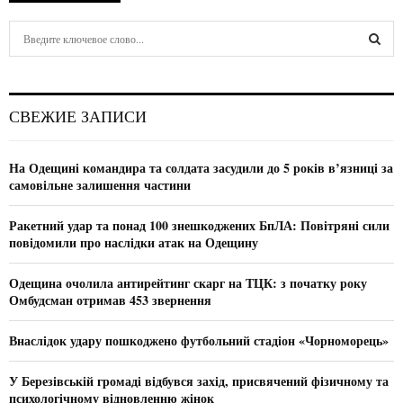
S
e
a
S
r
c
E
СВЕЖИЕ ЗАПИСИ
h
f
A
o
На Одещині командира та солдата засудили до 5 років в’язниці за
r
R
самовільне залишення частини
:
C
Ракетний удар та понад 100 знешкоджених БпЛА: Повітряні сили
повідомили про наслідки атак на Одещину
H
Одещина очолила антирейтинг скарг на ТЦК: з початку року
Омбудсман отримав 453 звернення
Внаслідок удару пошкоджено футбольний стадіон «Чорноморець»
У Березівській громаді відбувся захід, присвячений фізичному та
психологічному відновленню жінок