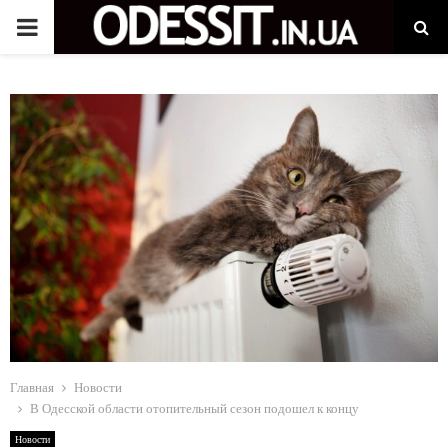
P
R
I
M
A
R
Y
Главная
Новости
M
В Одесской области отопительный сезон подошел к концу
Новости