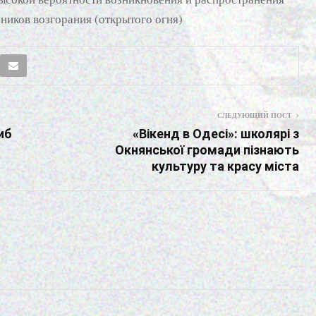
ников возгорания (открытого огня)
СЛЕДУЮЩИЙ ПОСТ
иб
«Вікенд в Одесі»: школярі з
Окнянської громади пізнають
культуру та красу міста