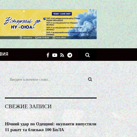
ВИЯ
S
e
a
S
r
c
E
СВЕЖИЕ ЗАПИСИ
h
f
A
o
Нічний удар по Одещині: окупанти випустили
r
R
11 ракет та близько 100 БпЛА
: