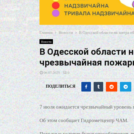
Главная
Новости
В Одесской области на завтра 
Новости
В Одесской области н
чрезвычайная пожар
06.07.2025
0
ПОДЕЛИТЬСЯ
7 июля ожидается чрезвычайный уровень п
Об этом сообщает Гидрометцентр ЧАМ.
Погодные условия будут способствовать в