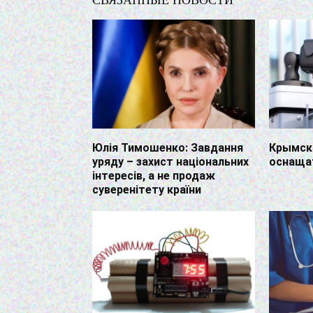
СВЯЗАННЫЕ НОВОСТИ
Юлія Тимошенко: Завдання
Крымски
уряду – захист національних
оснаща
інтересів, а не продаж
суверенітету країни