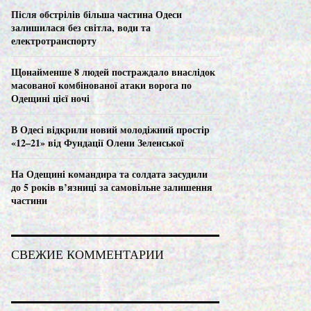
C
Після обстрілів більша частина Одеси
залишилася без світла, води та
H
електротранспорту
Щонайменше 8 людей постраждало внаслідок
масованої комбінованої атаки ворога по
Одещині цієї ночі
В Одесі відкрили новий молодіжний простір
«12–21» від Фундації Олени Зеленської
На Одещині командира та солдата засудили
до 5 років в’язниці за самовільне залишення
частини
СВЕЖИЕ КОММЕНТАРИИ