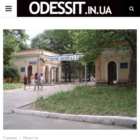
P
R
I
M
A
R
Y
M
Главная
Новости