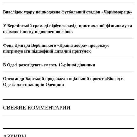
f
A
o
Внаслідок удару пошкоджено футбольний стадіон «Чорноморець»
r
R
:
У Березівській громаді відбувся захід, присвячений фізичному та
C
психологічному відновленню жінок
H
Фонд Дмитра Вербицького «Країна добра» продовжує
підтримувати підшефний дитячий притулок
В Одесі розслідують смерть 12-річної дівчинки
Олександр Барський продовжує соціальний проект «Вікенд в
Одесі» для школярів Одещини
СВЕЖИЕ КОММЕНТАРИИ
АРХИВЫ