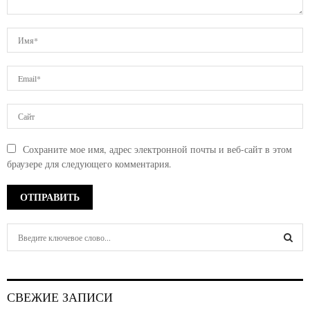
Сохраните мое имя, адрес электронной почты и веб-сайт в этом
браузере для следующего комментария.
S
e
a
S
r
c
E
СВЕЖИЕ ЗАПИСИ
h