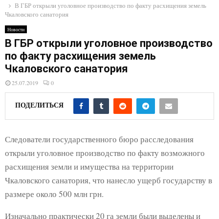
E
В ГБР открыли уголовное производство по факту расхищения земель
Чкаловского санатория
N
Новости
В ГБР открыли уголовное производство
по факту расхищения земель
U
Чкаловского санатория
25.07.2019
0
ПОДЕЛИТЬСЯ
Следователи государственного бюро расследования
открыли уголовное производство по факту возможного
расхищения земли и имущества на территории
Чкаловского санатория, что нанесло ущерб государству в
размере около 500 млн грн.
Изначально практически 20 га земли были выделены и