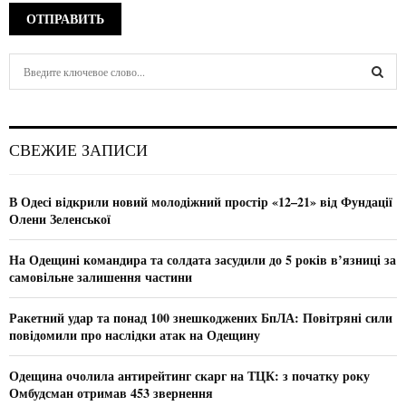
S
e
a
S
r
c
E
СВЕЖИЕ ЗАПИСИ
h
f
A
o
В Одесі відкрили новий молодіжний простір «12–21» від Фундації
r
R
Олени Зеленської
:
C
На Одещині командира та солдата засудили до 5 років в’язниці за
самовільне залишення частини
H
Ракетний удар та понад 100 знешкоджених БпЛА: Повітряні сили
повідомили про наслідки атак на Одещину
Одещина очолила антирейтинг скарг на ТЦК: з початку року
Омбудсман отримав 453 звернення