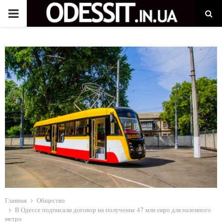
P
R
I
M
A
R
Y
M
Главная
Общество
В Одессе подписали договор на получение 47 млн евро для наземного
метро