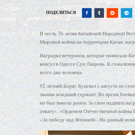
ПОДЕЛИТЬСЯ
В честь 70-летия Китайской Народной Рес
Мировой войны на территории Китая, наг
Наградил ветеранов, которые помогали Ки
консул в Одессе Сун Лицюнь. К сожалению
всего два человека.
92-летний Борис Куцевал с августа по се
звании младший сержант. Во время боевы
но был тяжело ранен. За свои подвиги наг
отвагу», «Орденом Отечественной войны I
«За победу над Японией». На данный моме