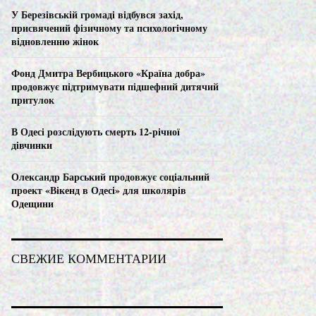
C
У Березівській громаді відбувся захід,
присвячений фізичному та психологічному
H
відновленню жінок
Фонд Дмитра Вербицького «Країна добра»
продовжує підтримувати підшефний дитячий
притулок
В Одесі розслідують смерть 12-річної
дівчинки
Олександр Барський продовжує соціальний
проект «Вікенд в Одесі» для школярів
Одещини
СВЕЖИЕ КОММЕНТАРИИ