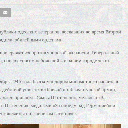
публики одесских ветеранов, воевавших во время Второй
радили юбилейными орденами.
таю сражаться против японской экспансии, Генеральный
, список совсем небольшой – в нашем городе таких
нтябрь 1945 года был командиром минометного расчета в
х действий уничтожил боевой штаб квантунской армии,
ражден орденом «Славы III степени», медалью «За
 и II степени», медалями «За победу над Германией» и
нт является полковником в отставке.