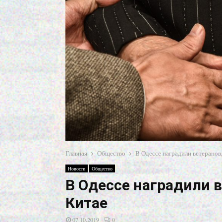
Главная
Общество
В Одессе наградили ветеранов,
Новости
Общество
В Одессе наградили в
Китае
07.10.2019
0