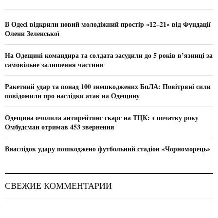
h
f
A
o
В Одесі відкрили новий молодіжний простір «12–21» від Фундації
r
R
Олени Зеленської
:
C
На Одещині командира та солдата засудили до 5 років в’язниці за
самовільне залишення частини
H
Ракетний удар та понад 100 знешкоджених БпЛА: Повітряні сили
повідомили про наслідки атак на Одещину
Одещина очолила антирейтинг скарг на ТЦК: з початку року
Омбудсман отримав 453 звернення
Внаслідок удару пошкоджено футбольний стадіон «Чорноморець»
СВЕЖИЕ КОММЕНТАРИИ