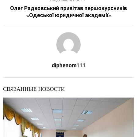
Олег Радковський привітав першокурсників
«Одеської юридичної академії»
diphenom111
СВЯЗАННЫЕ НОВОСТИ