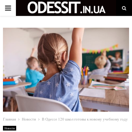
P
R
I
M
A
R
Y
M
Главная
Новости
В Одессе 120 школ готовы к новому учебному году
Новости