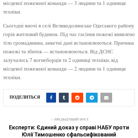
місцевої пожежної команди — 3 людини та 1 одиниця
техніки.
Сьогодні вночі в селі Великодолинське Одеського району
горів житловий будинок. Під час гасіння пожежі виявлено
тіло громадянина, анкетні дані встановлюються. Причина
пожежі та збиток — встановлюються. Від ДСНС
залучалось 7 вогнеборців та 2 одиниці техніки, від
місцевої пожежної команди — 2 людини та 1 одиниця
техніки.
ПОДЕЛИТЬСЯ
ПРЕДЫДУЩИЙ ПОСТ
Експерти: Єдиний доказ у справі НАБУ проти
Юлії Тимошенко сфальсифікований