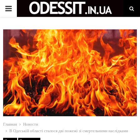
P
R
I
M
A
R
Y
Главная
Новости
M
В Одеській області сталося дві пожежі зі смертельними наслідками