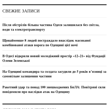
r
c
E
СВЕЖИЕ ЗАПИСИ
h
f
A
o
Після обстрілів більша частина Одеси залишилася без світла,
r
R
води та електротранспорту
:
C
Щонайменше 8 людей постраждало внаслідок масованої
комбінованої атаки ворога по Одещині цієї ночі
H
В Одесі відкрили новий молодіжний простір «12–21» від Фундації
Олени Зеленської
На Одещині командира та солдата засудили до 5 років в’язниці за
самовільне залишення частини
Ракетний удар та понад 100 знешкоджених БпЛА: Повітряні сили
повідомили про наслідки атак на Одещину