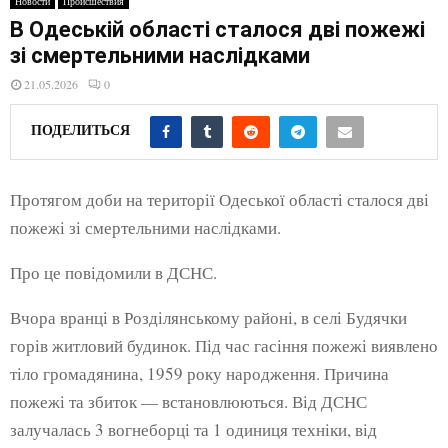
Новости
Происшествия
E
В Одеській області сталося дві пожежі
зі смертельними наслідками
N
21.05.2026
0
U
ПОДЕЛИТЬСЯ
Протягом доби на території Одеської області сталося дві
пожежі зі смертельними наслідками.
Про це повідомили в ДСНС.
Вчора вранці в Розділянському районі, в селі Будячки
горів житловий будинок. Під час гасіння пожежі виявлено
тіло громадянина, 1959 року народження. Причина
пожежі та збиток — встановлюються. Від ДСНС
залучалась 3 вогнеборці та 1 одиниця техніки, від