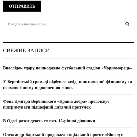
S
e
a
S
r
c
E
СВЕЖИЕ ЗАПИСИ
h
f
A
o
Внаслідок удару пошкоджено футбольний стадіон «Чорноморець»
r
R
:
У Березівській громаді відбувся захід, присвячений фізичному та
C
психологічному відновленню жінок
H
Фонд Дмитра Вербицького «Країна добра» продовжує
підтримувати підшефний дитячий притулок
В Одесі розслідують смерть 12-річної дівчинки
Олександр Барський продовжує соціальний проект «Вікенд в