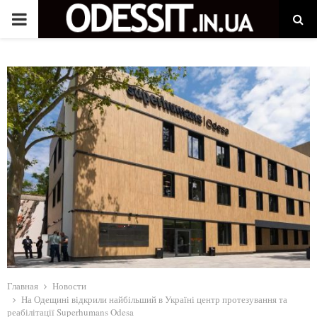
P
R
I
M
A
R
Y
M
Главная
Новости
На Одещині відкрили найбільший в Україні центр протезування та
реабілітації Superhumans Odesa