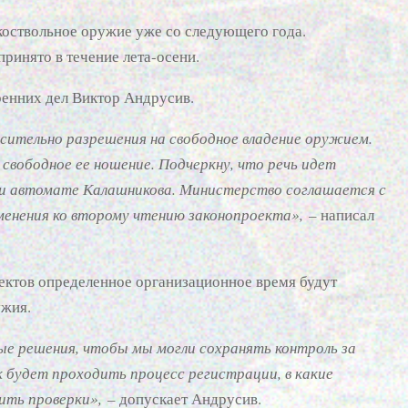
коствольное оружие уже со следующего года.
ринято в течение лета-осени.
ренних дел Виктор Андрусив.
сительно разрешения на свободное владение оружием.
свободное ее ношение. Подчеркну, что речь идет
ли автомате Калашникова. Министерство соглашается с
менения ко второму чтению законопроекта»,
– написал
пектов определенное организационное время будут
ужия.
ые решения, чтобы мы могли сохранять контроль за
к будет проходить процесс регистрации, в какие
ить проверки»,
– допускает Андрусив.