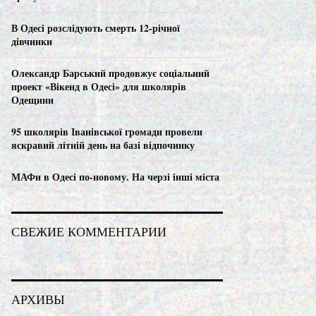
C
В Одесі розслідують смерть 12-річної
H
дівчинки
Олександр Барський продовжує соціальний
проект «Вікенд в Одесі» для школярів
Одещини
95 школярів Іванівської громади провели
яскравий літній день на базі відпочинку
МАФи в Одесі по-новому. На черзі інші міста
СВЕЖИЕ КОММЕНТАРИИ
АРХИВЫ