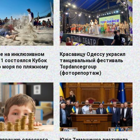
е на инклюзивном
Красавицу Одессу украсил
1 состоялся Кубок
танцевальный фестиваль
о моря по пляжному
Topdancegroup
(фоторепортаж)
таврацию одесского
Юлія Тимошенко виступила