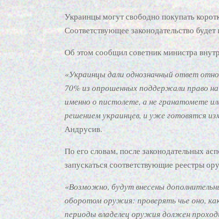
Украинцы могут свободно покупать корот
Соответствующее законодательство будет п
Об этом сообщил советник министра внут
«Украинцы дали однозначный ответ отно
70% из опрошенных поддержали право на 
именно о пистолете, а не гранатомете и
решением украинцев, и уже готовятся из
Андрусив.
По его словам, после законодательных ас
запускаться соответствующие реестры ор
«Возможно, будут внесены дополнительн
оборотом оружия: проверять чье оно, ка
периоды владелец оружия должен проход