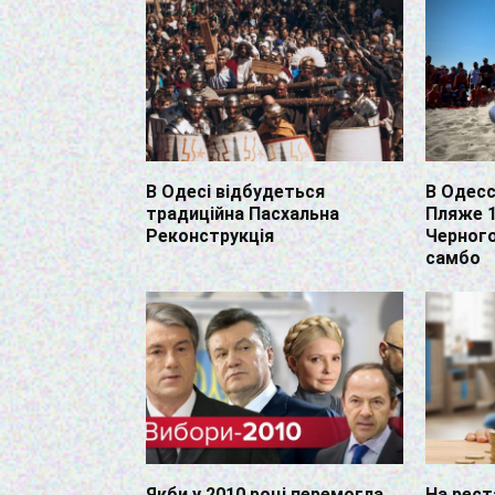
В Одесі відбудеться
В Одесс
традиційна Пасхальна
Пляже 1
Реконструкція
Черног
самбо
Якби у 2010 році перемогла
На рес