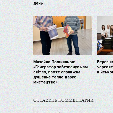
день
Михайло Поживанов:
Березів
«Генератор забезпечує нам
чергове
світло, проте справжнє
військо
душевне тепло дарує
мистецтво»
ОСТАВИТЬ КОММЕНТАРИЙ