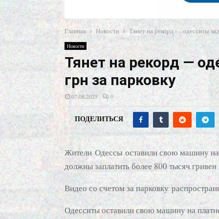
Главная
Новости
Тянет на рекорд — одесситы зад
Новости
Тянет на рекорд — о
грн за парковку
07.08.2025
0
ПОДЕЛИТЬСЯ
Жители Одессы оставили свою машину на п
должны заплатить более 800 тысяч гривен 
Видео со счетом за парковку распростран
Одесситы оставили свою машину на платно