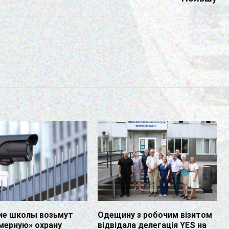
ие школы возьмут
Одещину з робочим візитом
мерную» охрану
відвідала делегація YES на