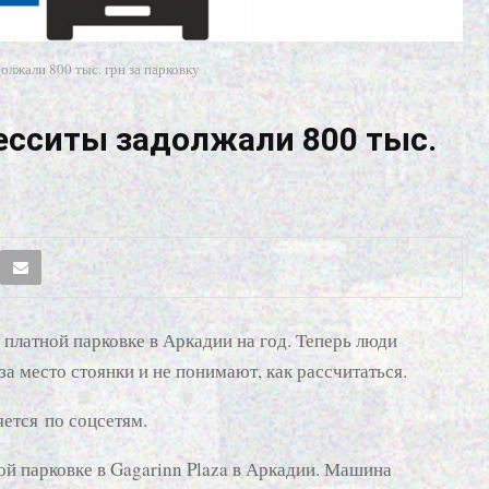
олжали 800 тыс. грн за парковку
десситы задолжали 800 тыс.
латной парковке в Аркадии на год. Теперь люди
за место стоянки и не понимают, как рассчитаться.
яется по соцсетям.
й парковке в Gagarinn Plaza в Аркадии. Машина