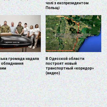
чолі з експрезидентом
Польщі
ська громада надала
В Одесской области
 обладнання
построят новый
вим
транспортный «коридор»
(видео)