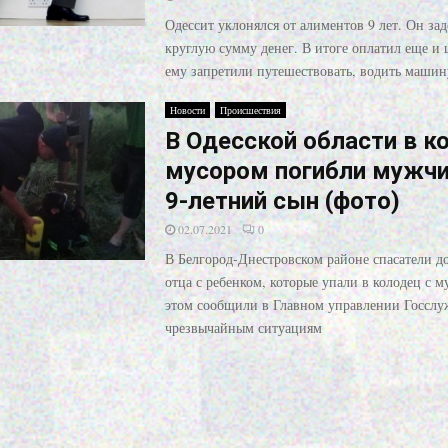
Одессит уклонялся от алиментов 9 лет. Он за
круглую сумму денег. В итоге оплатил еще и 
ему запретили путешествовать, водить машин
Новости
Происшествия
В Одесской области в к
мусором погибли мужчин
9-летний сын (фото)
02.07.2021
0
В Белгород-Днестровском районе спасатели до
отца с ребенком, которые упали в колодец с м
этом сообщили в Главном управлении Госслу
чрезвычайным ситуациям