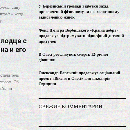
C
У Березівській громаді відбувся захід,
должал сыну
присвячений фізичному та психологічному
штраф – когда
H
відновленню жінок
у
Фонд Дмитра Вербицького «Країна добра»
продовжує підтримувати підшефний дитячий
олодце с
притулок
а и его
В Одесі розслідують смерть 12-річної
дівчинки
Олександр Барський продовжує соціальний
стали тела
проект «Вікенд в Одесі» для школярів
усором. Об
Одещини
жбы по
СВЕЖИЕ КОММЕНТАРИИ