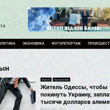
ита
ОЛИТИКА
ЭКОНОМИКА
ФОТОРЕПОРТАЖ
ПРОИСШЕСТ
сын
Новости
Происшествия
Житель Одессы, чтобы
покинуть Украину, запла
тысячи долларов алиме
24.11.2021
0