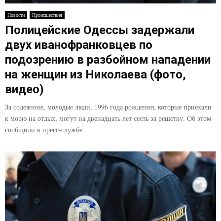
E
Новости
Происшествия
Полицейские Одессы задержали
N
двух иванофранковцев по
U
подозрению в разбойном нападении
на женщин из Николаева (фото,
видео)
За содеянное, молодые люди, 1996 года рождения, которые приехали
к морю на отдых, могут на двенадцать лет сесть за решетку. Об этом
сообщили в пресс-службе