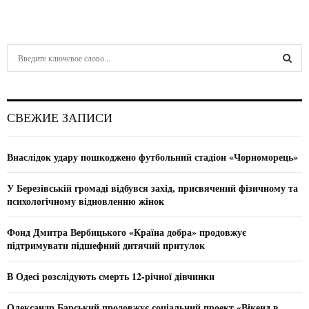
S
e
a
S
r
c
E
СВЕЖИЕ ЗАПИСИ
h
f
A
o
Внаслідок удару пошкоджено футбольний стадіон «Чорноморець»
r
R
:
У Березівській громаді відбувся захід, присвячений фізичному та
C
психологічному відновленню жінок
H
Фонд Дмитра Вербицького «Країна добра» продовжує
підтримувати підшефний дитячий притулок
В Одесі розслідують смерть 12-річної дівчинки
Олександр Барський продовжує соціальний проект «Вікенд в