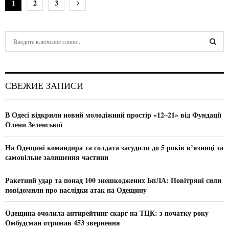
Н
1
2
3
а
в
S
e
и
a
S
r
г
c
E
СВЕЖИЕ ЗАПИСИ
h
а
f
A
ц
o
В Одесі відкрили новий молодіжний простір «12–21» від Фундації
r
R
Олени Зеленської
и
:
C
я
На Одещині командира та солдата засудили до 5 років в’язниці за
самовільне залишення частини
H
п
Ракетний удар та понад 100 знешкоджених БпЛА: Повітряні сили
о
повідомили про наслідки атак на Одещину
з
Одещина очолила антирейтинг скарг на ТЦК: з початку року
а
Омбудсман отримав 453 звернення