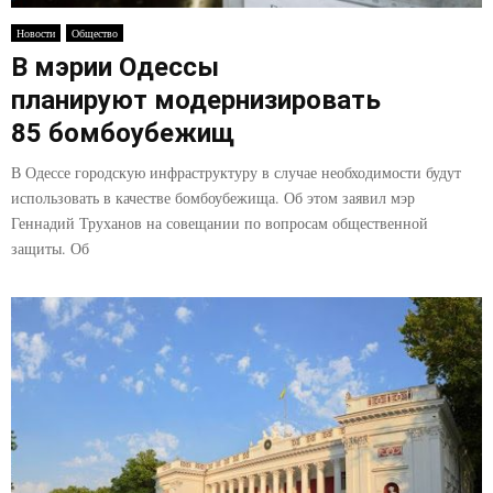
E
Новости
Общество
В мэрии Одессы
N
планируют модернизировать
U
85 бомбоубежищ
В Одессе городскую инфраструктуру в случае необходимости будут
использовать в качестве бомбоубежища. Об этом заявил мэр
Геннадий Труханов на совещании по вопросам общественной
защиты. Об