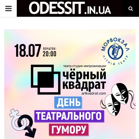
P
R
I
M
A
R
Y
M