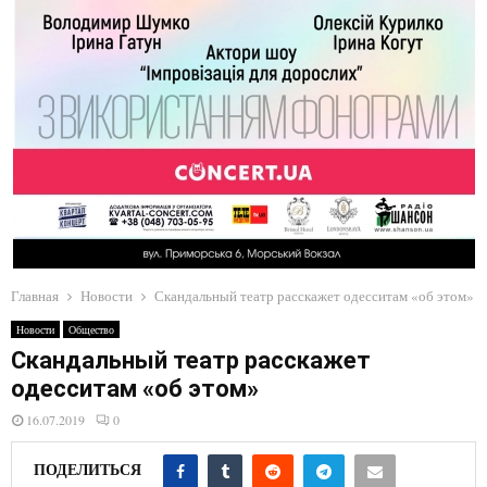
E
N
U
Главная
Новости
Скандальный театр расскажет одесситам «об этом»
Новости
Общество
Скандальный театр расскажет
одесситам «об этом»
16.07.2019
0
ПОДЕЛИТЬСЯ