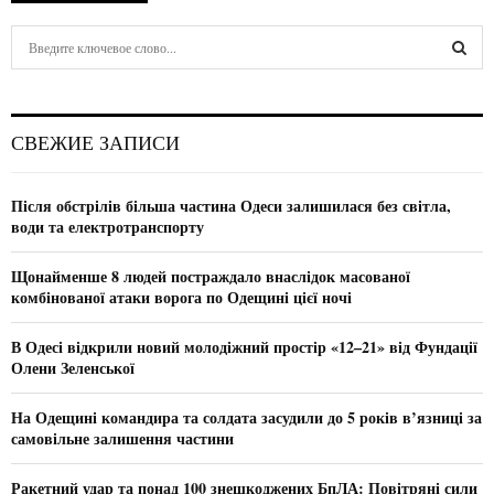
S
e
a
S
r
c
E
СВЕЖИЕ ЗАПИСИ
h
f
A
o
Після обстрілів більша частина Одеси залишилася без світла,
r
R
води та електротранспорту
:
C
Щонайменше 8 людей постраждало внаслідок масованої
комбінованої атаки ворога по Одещині цієї ночі
H
В Одесі відкрили новий молодіжний простір «12–21» від Фундації
Олени Зеленської
На Одещині командира та солдата засудили до 5 років в’язниці за
самовільне залишення частини
Ракетний удар та понад 100 знешкоджених БпЛА: Повітряні сили