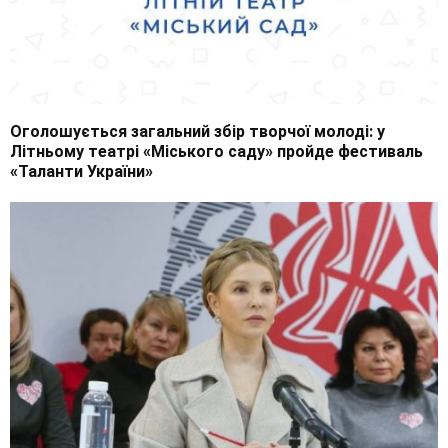
Оголошується загальний збір творчої молоді: у
Літньому театрі «Міського саду» пройде фестиваль
«Таланти України»