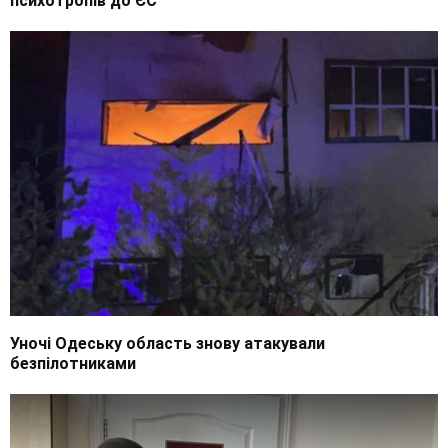
психотропів до ЄС
Уночі Одеську область знову атакували
безпілотниками