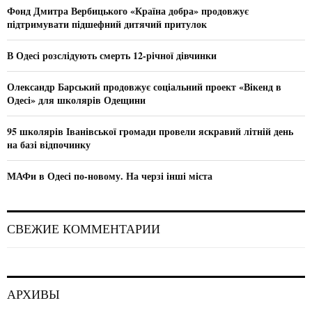
o
Фонд Дмитра Вербицького «Країна добра» продовжує
r
R
підтримувати підшефний дитячий притулок
:
C
В Одесі розслідують смерть 12-річної дівчинки
H
Олександр Барський продовжує соціальний проект «Вікенд в
Одесі» для школярів Одещини
95 школярів Іванівської громади провели яскравий літній день
на базі відпочинку
МАФи в Одесі по-новому. На черзі інші міста
СВЕЖИЕ КОММЕНТАРИИ
АРХИВЫ