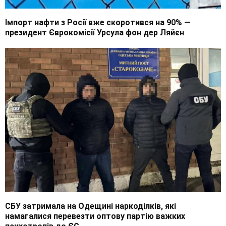
Імпорт нафти з Росії вже скоротився на 90% —
президент Єврокомісії Урсула фон дер Ляйєн
СБУ затримала на Одещині наркоділків, які
намагалися перевезти оптову партію важких