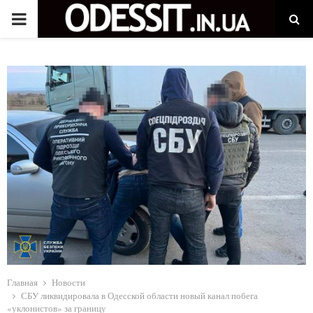
P
R
I
M
A
R
Y
M
Главная
Новости
СБУ ликвидировала в Одесской области новый канал побега
«уклонистов» за границу