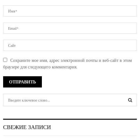
Сохраните мое имя, адрес электронной почты и веб-сайт в этом
браузере для следующего комментария.
S
e
a
S
r
c
E
СВЕЖИЕ ЗАПИСИ
h
f
A