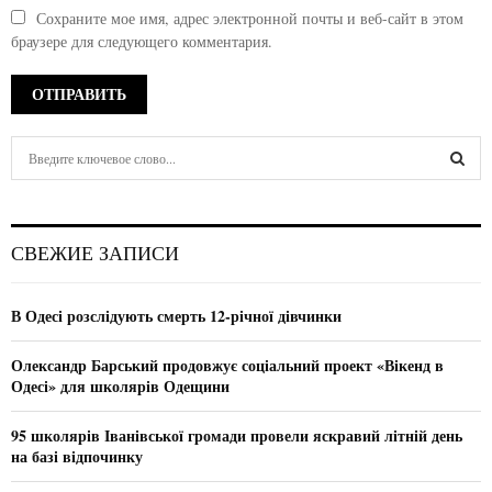
Сохраните мое имя, адрес электронной почты и веб-сайт в этом
браузере для следующего комментария.
S
e
a
S
r
c
E
СВЕЖИЕ ЗАПИСИ
h
f
A
o
В Одесі розслідують смерть 12-річної дівчинки
r
R
:
Олександр Барський продовжує соціальний проект «Вікенд в
C
Одесі» для школярів Одещини
H
95 школярів Іванівської громади провели яскравий літній день
на базі відпочинку