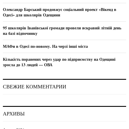
r
R
:
Олександр Барський продовжує соціальний проект «Вікенд в
C
Одесі» для школярів Одещини
H
95 школярів Іванівської громади провели яскравий літній день
на базі відпочинку
МАФи в Одесі по-новому. На черзі інші міста
Кількість поранених через удар по підприємству на Одещині
зросла до 13 людей — ОВА
СВЕЖИЕ КОММЕНТАРИИ
АРХИВЫ