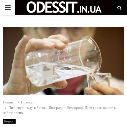
P
R
I
M
A
R
Y
Главная
Новости
Питьевую воду в Затоке, Болграде и Белгороде-Днестровском пить
небезопасно
M
Новости