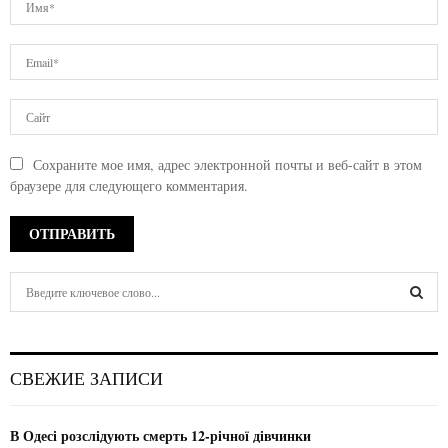
Сохраните мое имя, адрес электронной почты и веб-сайт в этом
браузере для следующего комментария.
S
e
a
S
r
c
E
СВЕЖИЕ ЗАПИСИ
h
f
A
o
В Одесі розслідують смерть 12-річної дівчинки