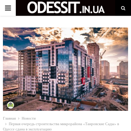
P
R
I
M
A
R
Y
M
Главная
Новости
Первая очередь строительства микрорайона «Таировские Сады» в
Одессе сдана в эксплуатацию