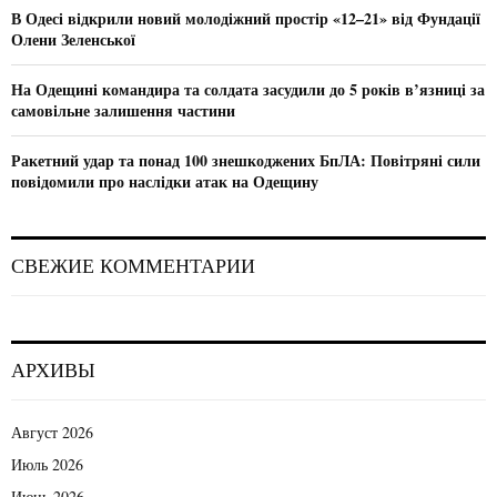
В Одесі відкрили новий молодіжний простір «12–21» від Фундації
Олени Зеленської
На Одещині командира та солдата засудили до 5 років в’язниці за
самовільне залишення частини
Ракетний удар та понад 100 знешкоджених БпЛА: Повітряні сили
повідомили про наслідки атак на Одещину
СВЕЖИЕ КОММЕНТАРИИ
АРХИВЫ
Август 2026
Июль 2026
Июнь 2026