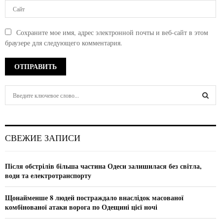
Сохраните мое имя, адрес электронной почты и веб-сайт в этом
браузере для следующего комментария.
S
e
a
S
r
c
E
СВЕЖИЕ ЗАПИСИ
h
f
A
o
Після обстрілів більша частина Одеси залишилася без світла,
r
R
води та електротранспорту
:
C
Щонайменше 8 людей постраждало внаслідок масованої
комбінованої атаки ворога по Одещині цієї ночі
H