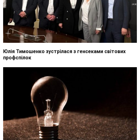
Юлія Тимошенко зустрілася з генсеками світових
профспілок