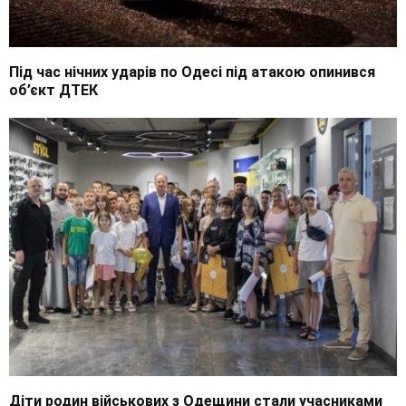
Під час нічних ударів по Одесі під атакою опинився
об’єкт ДТЕК
Діти родин військових з Одещини стали учасниками