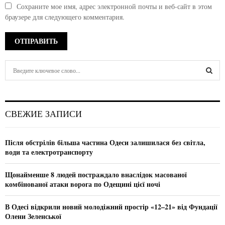
Сохраните мое имя, адрес электронной почты и веб-сайт в этом
браузере для следующего комментария.
S
e
a
S
r
c
E
СВЕЖИЕ ЗАПИСИ
h
f
A
o
Після обстрілів більша частина Одеси залишилася без світла,
r
R
води та електротранспорту
:
C
Щонайменше 8 людей постраждало внаслідок масованої
комбінованої атаки ворога по Одещині цієї ночі
H
В Одесі відкрили новий молодіжний простір «12–21» від Фундації
Олени Зеленської