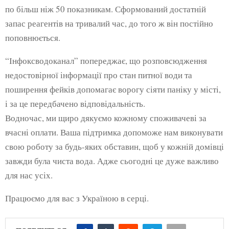
по більш ніж 50 показникам. Сформований достатній
запас реагентів на тривалий час, до того ж він постійно
поповнюється.
“Інфоксводоканал” попереджає, що розповсюдження
недостовірної інформації про стан питної води та
поширення фейків допомагає ворогу сіяти паніку у місті,
і за це передбачено відповідальність.
Водночас, ми щиро дякуємо кожному споживачеві за
вчасні оплати. Ваша підтримка допоможе нам виконувати
свою роботу за будь-яких обставин, щоб у кожній домівці
завжди була чиста вода. Адже сьогодні це дуже важливо
для нас усіх.
Працюємо для вас з Україною в серці.