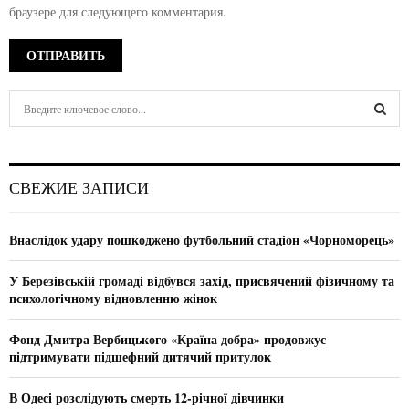
браузере для следующего комментария.
S
e
a
S
r
c
E
СВЕЖИЕ ЗАПИСИ
h
f
A
o
Внаслідок удару пошкоджено футбольний стадіон «Чорноморець»
r
R
:
У Березівській громаді відбувся захід, присвячений фізичному та
C
психологічному відновленню жінок
H
Фонд Дмитра Вербицького «Країна добра» продовжує
підтримувати підшефний дитячий притулок
В Одесі розслідують смерть 12-річної дівчинки