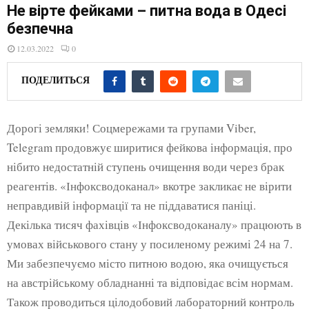
E
Не вірте фейками – питна вода в Одесі
безпечна
N
12.03.2022
0
U
ПОДЕЛИТЬСЯ
Дорогі земляки! Соцмережами та групами Viber,
Telegram продовжує ширитися фейкова інформація, про
нібито недостатній ступень очищення води через брак
реагентів. «Інфоксводоканал» вкотре закликає не вірити
неправдивій інформації та не піддаватися паніці.
Декілька тисяч фахівців «Інфоксводоканалу» працюють в
умовах військового стану у посиленому режимі 24 на 7.
Ми забезпечуємо місто питною водою, яка очищується
на австрійському обладнанні та відповідає всім нормам.
Також проводиться цілодобовий лабораторний контроль