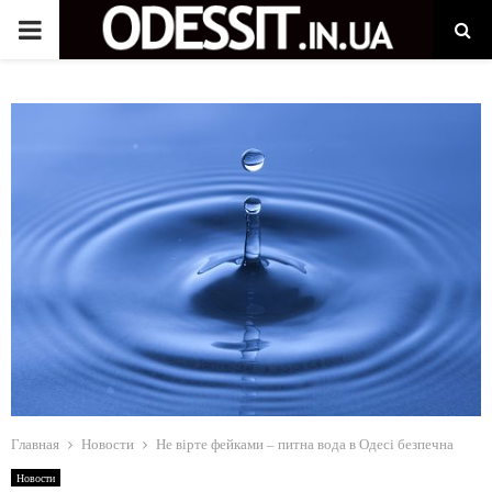
P
R
I
M
A
R
Y
M
Главная
Новости
Не вірте фейками – питна вода в Одесі безпечна
Новости