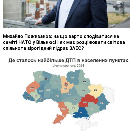
Михайло Поживанов: на що варто сподіватися на
саміті НАТО у Вільнюсі і як має розцінювати світова
спільнота вірогідний підрив ЗАЕС?