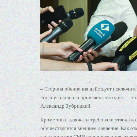
– Сторона обвинения действует исключител
этого уголовного производства одна — эт
Александр Зубрицкий.
Кроме того, адвокаты требовали отвода кол
осуществляется внешнее давление. Как от
заседания ряд СМИ распространили завед