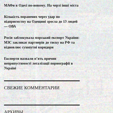
C
МАФи в Одесі по-новому. На черзі інші міста
H
Кількість поранених через удар по
підприємству на Одещині зросла до 13 людей
— ОВА
Росія заблокувала морський експорт України:
МЗС закликає партнерів до тиску на РФ та
відновлює сухопутні коридори
Експерти назвали п’ять причин
неприпустимості легалізації порнографії в
Україні
СВЕЖИЕ КОММЕНТАРИИ
АРХИВЫ