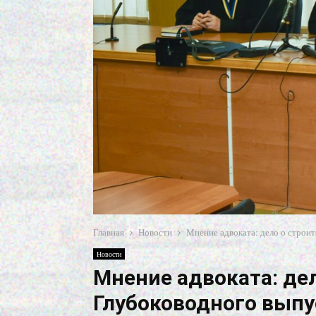
Главная
Новости
Мнение адвоката: дело о строит
Новости
Мнение адвоката: де
Глубоководного выпус