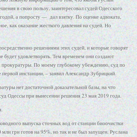
ешения в свою пользу, заинтересовал судей Одесского
одой, а попросту — дал взятку. По оценке адвоката,
е, как оказание жесткого давления на судей. Но
посредственно решениями этих судей, и которые говорят
 не будет удовлетворять. Тем временем они создают
ск прокуратуры. По моему глубокому убеждению, суд по
первой инстанции, – заявил Александр Зубрицкий.
ратуры нет достаточной доказательной базы, на что
уд Одессы при вынесении решения 23 мая 2019 года.
.
ководного выпуска сточных вод от станции биоочистки
млн грн готов на 95%, но так и не был запущен. Руслана