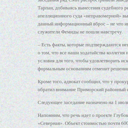
Тарпан, добиваясь вынесения судебного р
апелляционного суда «неправомерной» выг
данный информационный вброс – не что ино
служители Фемиды не пошли навстречу.
– Есть факты, которые подтверждаются не
о том, что все наши ходатайства коллегия
условия для того, чтобы удовлетворить и
формальным основаниям отменит решение 
Кроме того, адвокат сообщил, что у проку
обратил внимание Приморский районный с
Следующее заседание назначено на 1 июля
Напомним, что речь идет о проекте Глубо
«Северная». Объект стоимостью почти 600 