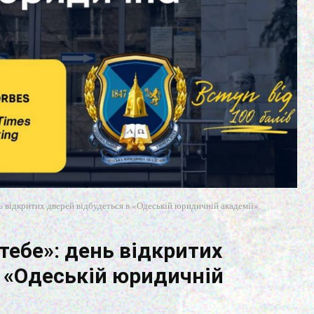
ь відкритих дверей відбудеться в «Одеській юридичній академії»
тебе»: день відкритих
в «Одеській юридичній