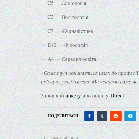
— C5 — Соціологія
— C2 — Політологія
— C7 — Журналістика
— B10 — Філософія
— A4 — Середня освіта.
«Саме тут починається шлях до професії
цей крок усвідомлено. Ми чекаємо саме на
Заповнюй
анкету
або пиши у
Direct
.
ПОДЕЛИТЬСЯ
ПРЕДЫДУЩИЙ ПОСТ