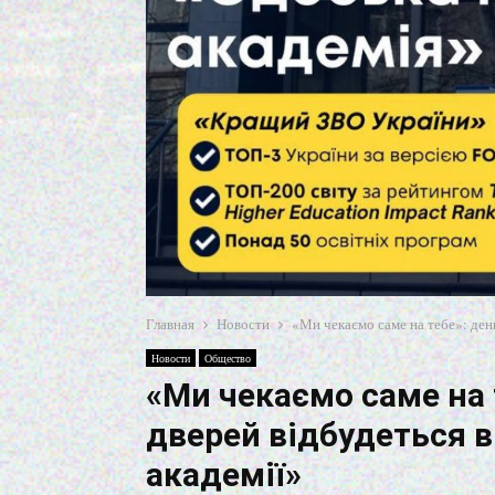
Главная
Новости
«Ми чекаємо саме на тебе»: ден
Новости
Общество
«Ми чекаємо саме на 
дверей відбудеться 
академії»