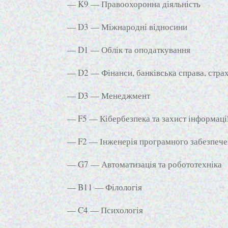
— K9 — Правоохоронна діяльність
— D3 — Міжнародні відносини
— D1 — Облік та оподаткування
— D2 — Фінанси, банківська справа, стра
— D3 — Менеджмент
— F5 — Кібербезпека та захист інформаці
— F2 — Інженерія програмного забезпеч
— G7 — Автоматизація та робототехніка
— B11 — Філологія
— C4 — Психологія