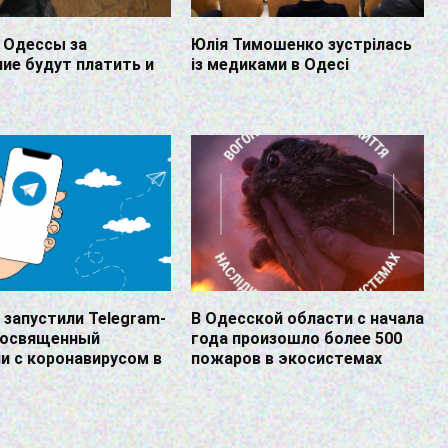
 Одессы за
Юлія Тимошенко зустрілась
ие будут платить и
із медиками в Одесі
 запустили Telegram-
В Одесской области с начала
 посвященный
года произошло более 500
и с коронавирусом в
пожаров в экосистемах