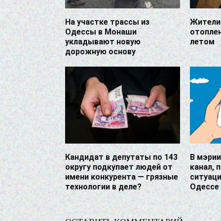
На участке трассы из
Жители
Одессы в Монаши
отоплен
укладывают новую
летом
дорожную основу
Кандидат в депутаты по 143
В мэрии
округу подкупает людей от
канал,
имени конкурента — грязные
ситуаци
технологии в деле?
Одессе