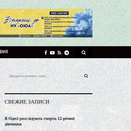
ВИЯ
S
e
a
S
r
c
E
СВЕЖИЕ ЗАПИСИ
h
f
A
o
В Одесі розслідують смерть 12-річної
r
R
дівчинки
: