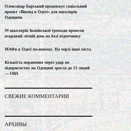
C
Олександр Барський продовжує соціальний
проект «Вікенд в Одесі» для школярів
H
Одещини
95 школярів Іванівської громади провели
яскравий літній день на базі відпочинку
МАФи в Одесі по-новому. На черзі інші міста
Кількість поранених через удар по
підприємству на Одещині зросла до 13 людей
— ОВА
СВЕЖИЕ КОММЕНТАРИИ
АРХИВЫ