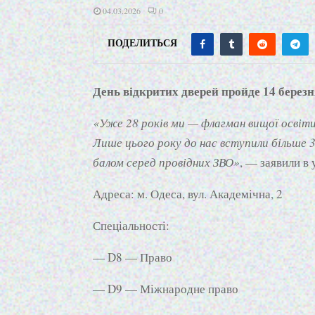
04.03.2026
0
ПОДЕЛИТЬСЯ
День відкритих дверей пройде 14 берез
«Уже 28 років ми — флагман вищої освіти 
Лише цього року до нас вступили більше 
балом серед провідних ЗВО»
, — заявили в 
Адреса: м. Одеса, вул. Академічна, 2
Спеціальності:
— D8 — Право
— D9 — Міжнародне право