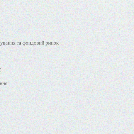
хування та фондовий ринок
ї
ення